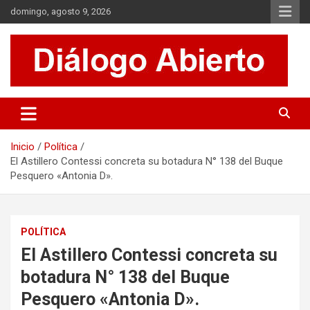
Saltar
domingo, agosto 9, 2026
al
contenido
Es un sitio de interés general que invita a la reflexión y al análisis.
Diálogo Abierto
Se tratan diversos temas de actualidad buscando hacer un
aporte a la sociedad, brindando información relevante de lo que
acontece diariamente.
Inicio
Política
El Astillero Contessi concreta su botadura N° 138 del Buque
Pesquero «Antonia D».
POLÍTICA
El Astillero Contessi concreta su
botadura N° 138 del Buque
Pesquero «Antonia D».