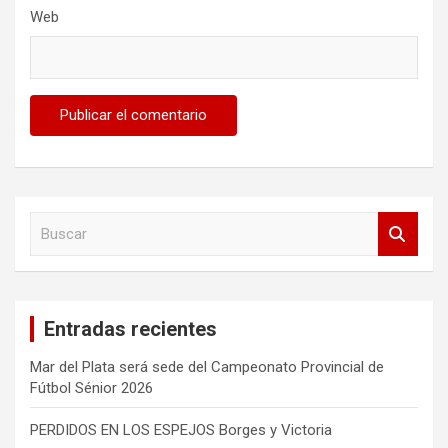
Web
B
u
s
c
a
Entradas recientes
r
Mar del Plata será sede del Campeonato Provincial de
Fútbol Sénior 2026
PERDIDOS EN LOS ESPEJOS Borges y Victoria