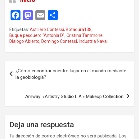
F
M
E
C
a
a
m
o
Etiquetas:
Astillero Contessi
,
Botadura138
,
ce
st
ail
m
Buque pesquero "Antonia D"
,
Cristina Tammone
,
Dialogo Abierto
,
Domingo Contessi
,
Industria Naval
b
o
p
o
d
ar
o
o
tir
Navegación
¿Cómo encontrar nuestro lugar en el mundo mediante
k
n
de
la geobiología?
entradas
Amway: «Artistry Studio L.A.» Makeup Collection
Deja una respuesta
Tu dirección de correo electrónico no será publicada.
Los