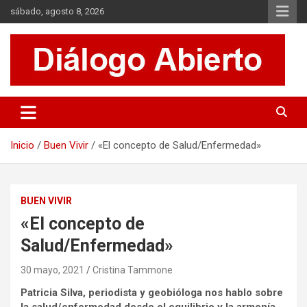
Saltar
sábado, agosto 8, 2026
al
contenido
Es un sitio de interés general que invita a la reflexión y al análisis.
Diálogo Abierto
Se tratan diversos temas de actualidad buscando hacer un
aporte a la sociedad, brindando información relevante de lo que
acontece diariamente.
Inicio
Buen Vivir
«El concepto de Salud/Enfermedad»
BUEN VIVIR
«El concepto de
Salud/Enfermedad»
30 mayo, 2021
Cristina Tammone
Patricia Silva, periodista y geobióloga nos hablo sobre