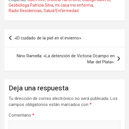
ce
st
ail
m
Geobióloga Patricia Silva
,
mi casa me enferma
,
Radio Residencias
,
Salud/Enfermedad
b
o
p
o
d
ar
o
o
tir
Navegación
«El cuidado de la piel en el invierno».
k
n
de
entradas
Nino Ramella: «La detención de Victoria Ocampo en
Mar del Plata».
Deja una respuesta
Tu dirección de correo electrónico no será publicada.
Los
campos obligatorios están marcados con
*
Comentario
*