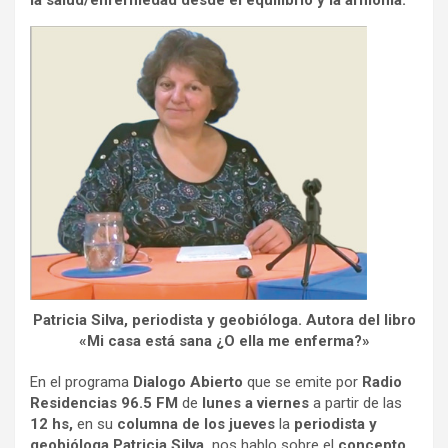
la salud/enfermedad desde el equilibrio y la armonía.
Patricia Silva, periodista y geobióloga. Autora del libro
«Mi casa está sana ¿O ella me enferma?»
En el programa
Dialogo Abierto
que se emite por
Radio
Residencias 96.5 FM
de
lunes a viernes
a partir de las
12 hs,
en su
columna de los jueves
la
periodista y
geobióloga Patricia Silva,
nos hablo sobre el
concepto