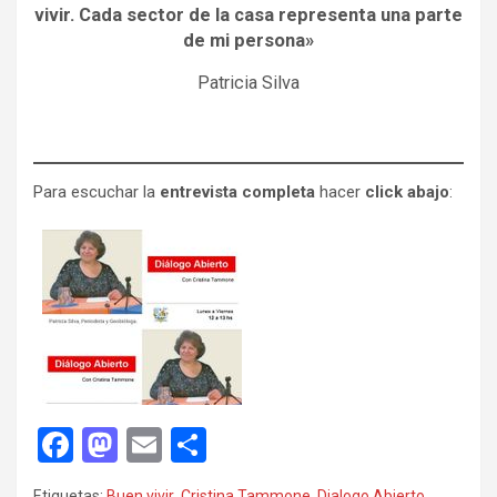
vivir. Cada sector de la casa representa una parte
de mi persona»
Patricia Silva
Para escuchar la
entrevista completa
hacer
click abajo
:
F
M
E
C
a
a
m
o
Etiquetas:
Buen vivir
,
Cristina Tammone
,
Dialogo Abierto
,