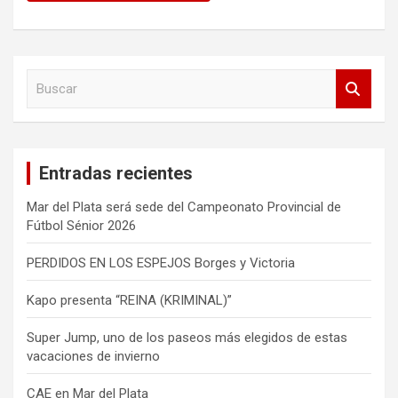
B
u
s
c
a
Entradas recientes
r
Mar del Plata será sede del Campeonato Provincial de
Fútbol Sénior 2026
PERDIDOS EN LOS ESPEJOS Borges y Victoria
Kapo presenta “REINA (KRIMINAL)”
Super Jump, uno de los paseos más elegidos de estas
vacaciones de invierno
CAE en Mar del Plata