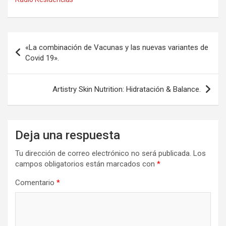
b
o
p
o
d
ar
o
o
tir
Navegación
«La combinación de Vacunas y las nuevas variantes de
k
n
de
Covid 19».
entradas
Artistry Skin Nutrition: Hidratación & Balance.
Deja una respuesta
Tu dirección de correo electrónico no será publicada.
Los
campos obligatorios están marcados con
*
Comentario
*