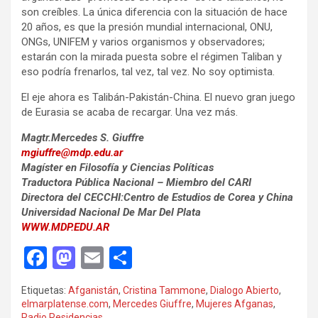
son creíbles. La única diferencia con la situación de hace
20 años, es que la presión mundial internacional, ONU,
ONGs, UNIFEM y varios organismos y observadores;
estarán con la mirada puesta sobre el régimen Taliban y
eso podría frenarlos, tal vez, tal vez. No soy optimista.
El eje ahora es Talibán-Pakistán-China. El nuevo gran juego
de Eurasia se acaba de recargar. Una vez más.
Magtr.Mercedes S. Giuffre
mgiuffre@mdp.edu.ar
Magíster en Filosofía y Ciencias Políticas
Traductora Pública Nacional – Miembro del CARI
Directora del CECCHI:Centro de Estudios de Corea y China
Universidad Nacional De Mar Del Plata
WWW.MDP.EDU.AR
F
M
E
C
a
a
m
o
Etiquetas:
Afganistán
,
Cristina Tammone
,
Dialogo Abierto
,
ce
st
ail
m
elmarplatense.com
,
Mercedes Giuffre
,
Mujeres Afganas
,
Radio Residencias