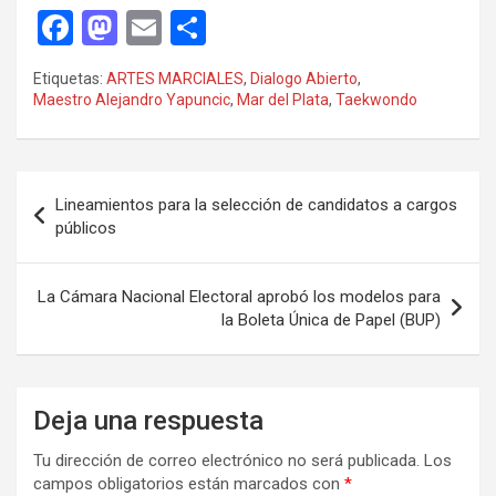
F
M
E
C
a
a
m
o
Etiquetas:
ARTES MARCIALES
,
Dialogo Abierto
,
ce
st
ail
m
Maestro Alejandro Yapuncic
,
Mar del Plata
,
Taekwondo
b
o
p
o
d
ar
Navegación
o
o
tir
Lineamientos para la selección de candidatos a cargos
de
públicos
k
n
entradas
La Cámara Nacional Electoral aprobó los modelos para
la Boleta Única de Papel (BUP)
Deja una respuesta
Tu dirección de correo electrónico no será publicada.
Los
campos obligatorios están marcados con
*