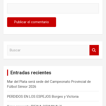
B
u
s
c
a
Entradas recientes
r
Mar del Plata será sede del Campeonato Provincial de
Fútbol Sénior 2026
PERDIDOS EN LOS ESPEJOS Borges y Victoria