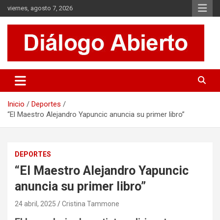
Saltar
viernes, agosto 7, 2026
al
contenido
Es un sitio de interés general que invita a la reflexión y al análisis.
Diálogo Abierto
Se tratan diversos temas de actualidad buscando hacer un
aporte a la sociedad, brindando información relevante de lo que
acontece diariamente.
Inicio
Deportes
“El Maestro Alejandro Yapuncic anuncia su primer libro”
DEPORTES
“El Maestro Alejandro Yapuncic
anuncia su primer libro”
24 abril, 2025
Cristina Tammone