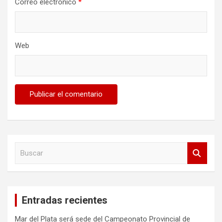
Correo electrónico
*
Web
B
u
s
c
a
Entradas recientes
r
Mar del Plata será sede del Campeonato Provincial de