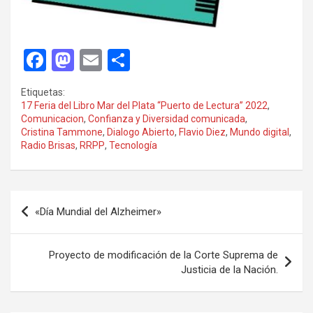
F
M
E
C
a
a
m
o
Etiquetas:
ce
st
ail
m
17 Feria del Libro Mar del Plata “Puerto de Lectura” 2022
,
Comunicacion
,
Confianza y Diversidad comunicada
,
b
o
p
Cristina Tammone
,
Dialogo Abierto
,
Flavio Diez
,
Mundo digital
,
o
d
ar
Radio Brisas
,
RRPP
,
Tecnología
o
o
tir
k
n
Navegación
«Día Mundial del Alzheimer»
de
entradas
Proyecto de modificación de la Corte Suprema de
Justicia de la Nación.