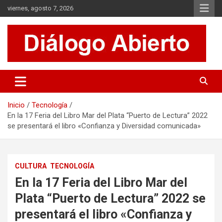
Saltar
viernes, agosto 7, 2026
al
contenido
Es un sitio de interés general que invita a la reflexión y al análisis.
Diálogo Abierto
Se tratan diversos temas de actualidad buscando hacer un
aporte a la sociedad, brindando información relevante de lo que
acontece diariamente.
Inicio
Tecnología
En la 17 Feria del Libro Mar del Plata “Puerto de Lectura” 2022
se presentará el libro «Confianza y Diversidad comunicada»
CULTURA
TECNOLOGÍA
En la 17 Feria del Libro Mar del
Plata “Puerto de Lectura” 2022 se
presentará el libro «Confianza y