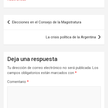
b
o
p
o
d
ar
o
o
tir
Navegación
Elecciones en el Consejo de la Magistratura
k
n
de
entradas
La crisis política de la Argentina
Deja una respuesta
Tu dirección de correo electrónico no será publicada.
Los
campos obligatorios están marcados con
*
Comentario
*