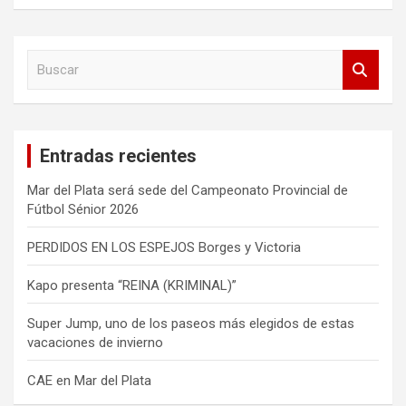
B
u
s
c
a
Entradas recientes
r
Mar del Plata será sede del Campeonato Provincial de
Fútbol Sénior 2026
PERDIDOS EN LOS ESPEJOS Borges y Victoria
Kapo presenta “REINA (KRIMINAL)”
Super Jump, uno de los paseos más elegidos de estas
vacaciones de invierno
CAE en Mar del Plata