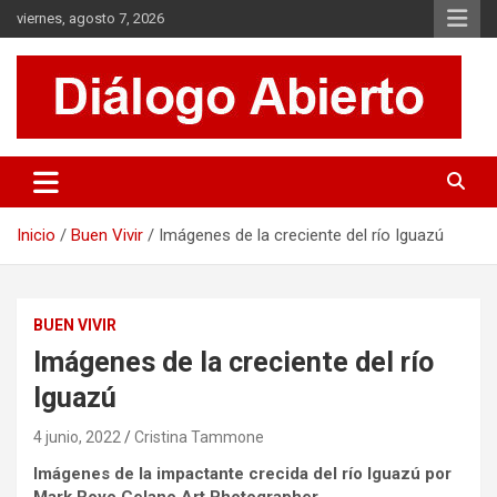
Saltar
viernes, agosto 7, 2026
al
contenido
Es un sitio de interés general que invita a la reflexión y al análisis.
Diálogo Abierto
Se tratan diversos temas de actualidad buscando hacer un
aporte a la sociedad, brindando información relevante de lo que
acontece diariamente.
Inicio
Buen Vivir
Imágenes de la creciente del río Iguazú
BUEN VIVIR
Imágenes de la creciente del río
Iguazú
4 junio, 2022
Cristina Tammone
Imágenes de la impactante crecida del río Iguazú por