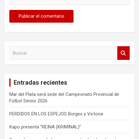
B
u
s
c
a
Entradas recientes
r
Mar del Plata será sede del Campeonato Provincial de
Fútbol Sénior 2026
PERDIDOS EN LOS ESPEJOS Borges y Victoria
Kapo presenta “REINA (KRIMINAL)”