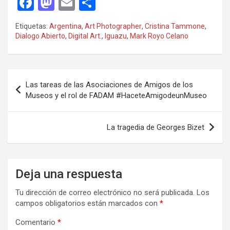
F
M
E
C
a
a
m
o
Etiquetas:
Argentina
,
Art Photographer
,
Cristina Tammone
,
ce
st
ail
m
Dialogo Abierto
,
Digital Art.
,
Iguazu
,
Mark Royo Celano
b
o
p
o
d
ar
Navegación
o
o
tir
Las tareas de las Asociaciones de Amigos de los
de
Museos y el rol de FADAM #HaceteAmigodeunMuseo
k
n
entradas
La tragedia de Georges Bizet
Deja una respuesta
Tu dirección de correo electrónico no será publicada.
Los
campos obligatorios están marcados con
*
Comentario
*