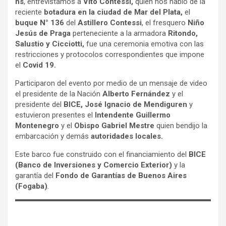
hs
, entrevistamos a
Vito Contessi,
quien nos habló de la
reciente
botadura en la ciudad de Mar del Plata,
el
buque N° 136
del
Astillero Contessi
, el fresquero
Niño
Jesús de Praga
perteneciente a la armadora
Ritondo,
Salustio y Cicciotti,
fue una ceremonia emotiva con las
restricciones y protocolos correspondientes que impone
el
Covid 19.
Participaron del evento por medio de un mensaje de video
el presidente de la Nación
Alberto Fernández
y el
presidente del
BICE, José Ignacio de Mendiguren
y
estuvieron presentes el
Intendente Guillermo
Montenegro
y el
Obispo Gabriel Mestre
quien bendijo la
embarcación y demás
autoridades locales.
Este barco fue construido con el financiamiento del
BICE
(Banco de Inversiones y Comercio Exterior)
y la
garantía del
Fondo de Garantías de Buenos Aires
(Fogaba)
.