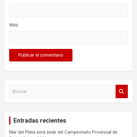
Web
B
u
s
c
a
Entradas recientes
r
Mar del Plata será sede del Campeonato Provincial de