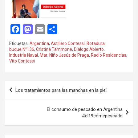
F
M
E
C
a
a
m
o
Etiquetas:
Argentina
,
Astillero Contessi
,
Botadura
,
ce
st
ail
m
buque N°136
,
Cristina Tammone
,
Dialogo Abierto
,
Industria Naval
,
Mar
,
Niño Jesús de Praga
,
Radio Residencias
,
b
o
p
Vito Contessi
o
d
ar
o
o
tir
Navegación
k
n
Los tratamientos para las manchas en la piel.
de
entradas
El consumo de pescado en Argentina
#el19comepescado