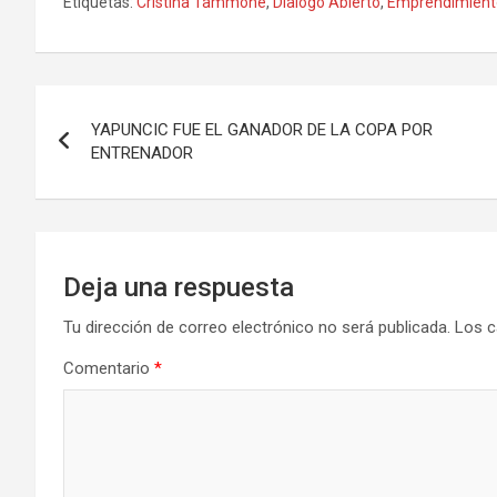
Etiquetas:
Cristina Tammone
,
Dialogo Abierto
,
Emprendimient
ce
st
ail
m
b
o
p
o
d
ar
Navegación
o
o
tir
YAPUNCIC FUE EL GANADOR DE LA COPA POR
de
ENTRENADOR
k
n
entradas
Deja una respuesta
Tu dirección de correo electrónico no será publicada.
Los c
Comentario
*