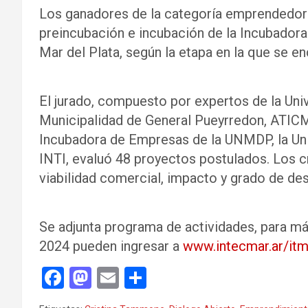
Los ganadores de la categoría emprendedore
preincubación e incubación de la Incubador
Mar del Plata, según la etapa en la que se e
El jurado, compuesto por expertos de la Univ
Municipalidad de General Pueyrredon, ATICMA,
Incubadora de Empresas de la UNMDP, la Uni
INTI, evaluó 48 proyectos postulados. Los cr
viabilidad comercial, impacto y grado de des
Se adjunta programa de actividades, para 
2024 pueden ingresar a
www.intecmar.ar/it
F
M
E
C
a
a
m
o