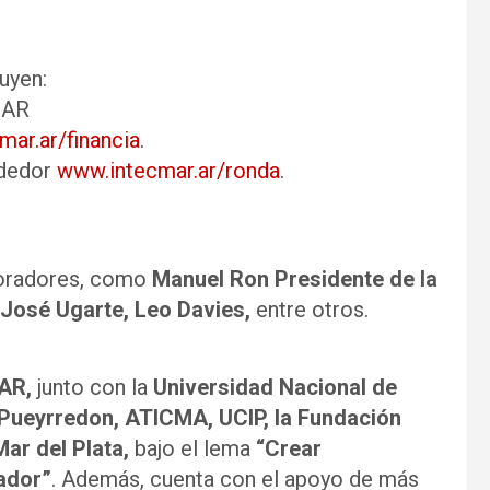
luyen:
MAR
ar.ar/financia
.
ndedor
www.intecmar.ar/ronda
.
 oradores, como
Manuel Ron Presidente de la
José Ugarte, Leo Davies,
entre otros.
AR,
junto con la
Universidad Nacional de
l Pueyrredon, ATICMA, UCIP, la Fundación
ar del Plata,
bajo el lema
“Crear
ador”
. Además, cuenta con el apoyo de más