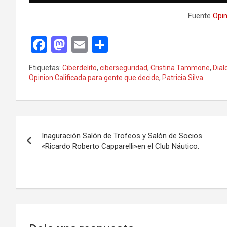
Fuente
Opin
F
M
E
C
a
a
m
o
Etiquetas:
Ciberdelito
,
ciberseguridad
,
Cristina Tammone
,
Dial
ce
st
ail
m
Opinion Calificada para gente que decide
,
Patricia Silva
b
o
p
o
d
ar
Navegación
o
o
tir
Inaguración Salón de Trofeos y Salón de Socios
k
n
de
«Ricardo Roberto Capparelli»en el Club Náutico.
entradas