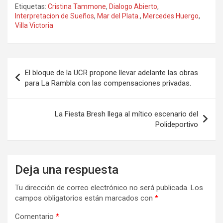
Etiquetas:
Cristina Tammone
,
Dialogo Abierto
,
ce
st
ail
m
Interpretacion de Sueños
,
Mar del Plata.
,
Mercedes Huergo
,
Villa Victoria
b
o
p
o
d
ar
o
o
tir
Navegación
El bloque de la UCR propone llevar adelante las obras
k
n
de
para La Rambla con las compensaciones privadas.
entradas
La Fiesta Bresh llega al mítico escenario del
Polideportivo
Deja una respuesta
Tu dirección de correo electrónico no será publicada.
Los
campos obligatorios están marcados con
*
Comentario
*