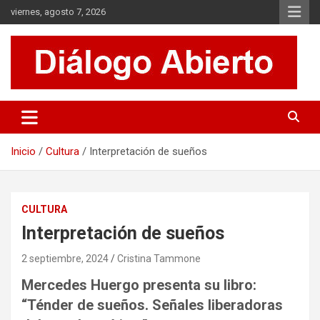
Saltar
viernes, agosto 7, 2026
al
contenido
Es un sitio de interés general que invita a la reflexión y al análisis.
Diálogo Abierto
Se tratan diversos temas de actualidad buscando hacer un
aporte a la sociedad, brindando información relevante de lo que
acontece diariamente.
Inicio
Cultura
Interpretación de sueños
CULTURA
Interpretación de sueños
2 septiembre, 2024
Cristina Tammone
Mercedes Huergo presenta su libro:
“Ténder de sueños. Señales liberadoras