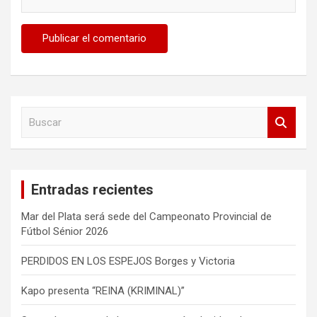
B
u
s
c
a
Entradas recientes
r
Mar del Plata será sede del Campeonato Provincial de
Fútbol Sénior 2026
PERDIDOS EN LOS ESPEJOS Borges y Victoria
Kapo presenta “REINA (KRIMINAL)”