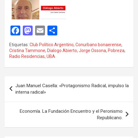
F
M
E
C
a
a
m
o
Etiquetas:
Club Político Argentino
,
Conurbano bonaerense
,
ce
st
ail
m
Cristina Tammone
,
Dialogo Abierto
,
Jorge Ossona
,
Pobreza
,
Radio Residencias
,
UBA
b
o
p
o
d
ar
o
o
tir
Navegación
Juan Manuel Casella: «Protagonismo Radical, impulso la
k
n
de
interna radical»
entradas
Economía. La Fundación Encuentro y el Peronismo
Republicano.