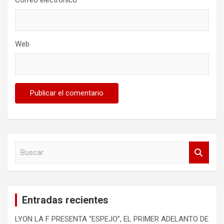
Correo electrónico
*
Web
B
u
s
c
a
Entradas recientes
r
LYON LA F PRESENTA “ESPEJO”, EL PRIMER ADELANTO DE