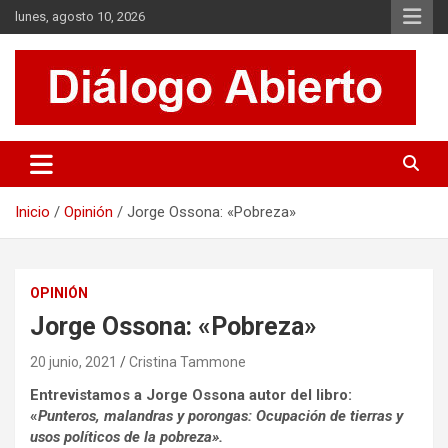
Saltar
lunes, agosto 10, 2026
al
contenido
Es un sitio de interés general que invita a la reflexión y al análisis.
Diálogo Abierto
Se tratan diversos temas de actualidad buscando hacer un
aporte a la sociedad, brindando información relevante de lo que
acontece diariamente.
Inicio
Opinión
Jorge Ossona: «Pobreza»
OPINIÓN
Jorge Ossona: «Pobreza»
20 junio, 2021
Cristina Tammone
Entrevistamos a Jorge Ossona autor del libro:
«
Punteros, malandras y porongas: Ocupación de tierras y
usos políticos de la pobreza».