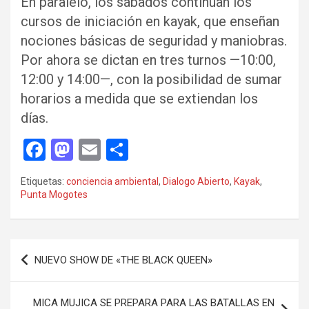
En paralelo, los sábados continúan los
cursos de iniciación en kayak, que enseñan
nociones básicas de seguridad y maniobras.
Por ahora se dictan en tres turnos —10:00,
12:00 y 14:00—, con la posibilidad de sumar
horarios a medida que se extiendan los
días.
F
M
E
C
a
a
m
o
Etiquetas:
conciencia ambiental
,
Dialogo Abierto
,
Kayak
,
ce
st
ail
m
Punta Mogotes
b
o
p
o
d
ar
Navegación
o
o
tir
NUEVO SHOW DE «THE BLACK QUEEN»
de
k
n
entradas
MICA MUJICA SE PREPARA PARA LAS BATALLAS EN