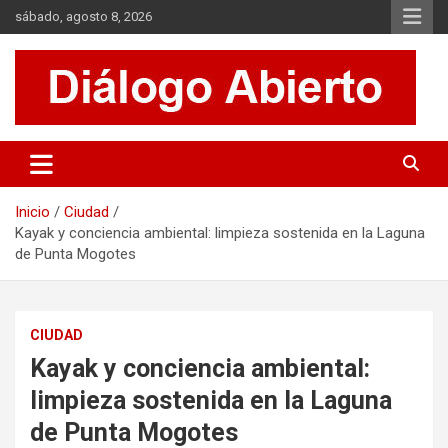
Saltar
sábado, agosto 8, 2026
al
contenido
Es un sitio de interés general que invita a la reflexión y al análisis.
Diálogo Abierto
Se tratan diversos temas de actualidad buscando hacer un
aporte a la sociedad, brindando información relevante de lo que
acontece diariamente.
Inicio
Ciudad
Kayak y conciencia ambiental: limpieza sostenida en la Laguna
de Punta Mogotes
CIUDAD
Kayak y conciencia ambiental:
limpieza sostenida en la Laguna
de Punta Mogotes