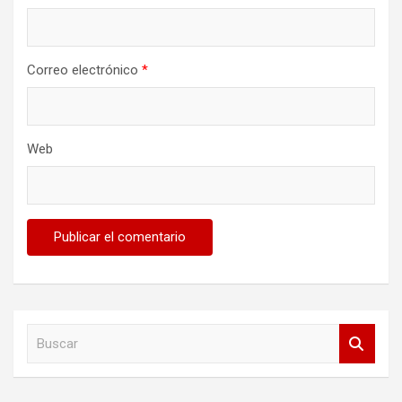
Correo electrónico
*
Web
B
u
s
c