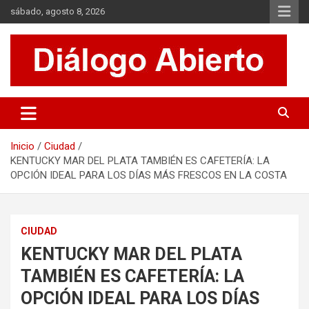
Saltar
sábado, agosto 8, 2026
al
contenido
Es un sitio de interés general que invita a la reflexión y al análisis.
Diálogo Abierto
Se tratan diversos temas de actualidad buscando hacer un
aporte a la sociedad, brindando información relevante de lo que
acontece diariamente.
Inicio
Ciudad
KENTUCKY MAR DEL PLATA TAMBIÉN ES CAFETERÍA: LA
OPCIÓN IDEAL PARA LOS DÍAS MÁS FRESCOS EN LA COSTA
CIUDAD
KENTUCKY MAR DEL PLATA
TAMBIÉN ES CAFETERÍA: LA
OPCIÓN IDEAL PARA LOS DÍAS