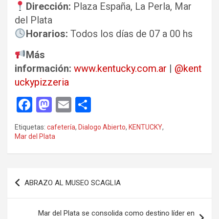
Dirección:
Plaza España, La Perla, Mar
del Plata
Horarios:
Todos los días de 07 a 00 hs
Más
información:
www.kentucky.com.ar
|
@kent
uckypizzeria
F
M
E
C
a
a
m
o
Etiquetas:
cafetería
,
Dialogo Abierto
,
KENTUCKY
,
ce
st
ail
m
Mar del Plata
b
o
p
o
d
ar
Navegación
o
o
tir
ABRAZO AL MUSEO SCAGLIA
de
k
n
entradas
Mar del Plata se consolida como destino líder en