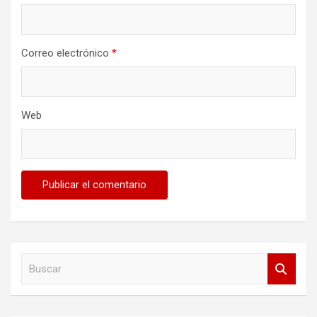
Correo electrónico
*
Web
B
u
s
c