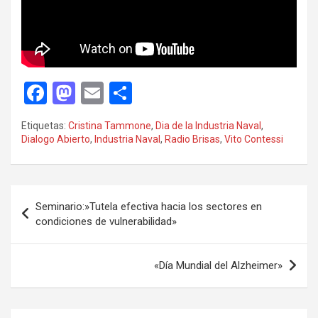
F
M
E
C
a
a
m
o
Etiquetas:
Cristina Tammone
,
Dia de la Industria Naval
,
ce
st
ail
m
Dialogo Abierto
,
Industria Naval
,
Radio Brisas
,
Vito Contessi
b
o
p
o
d
ar
Navegación
o
o
tir
Seminario:»Tutela efectiva hacia los sectores en
de
condiciones de vulnerabilidad»
k
n
entradas
«Día Mundial del Alzheimer»