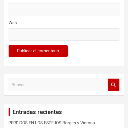
Web
B
u
s
c
a
Entradas recientes
r
PERDIDOS EN LOS ESPEJOS Borges y Victoria