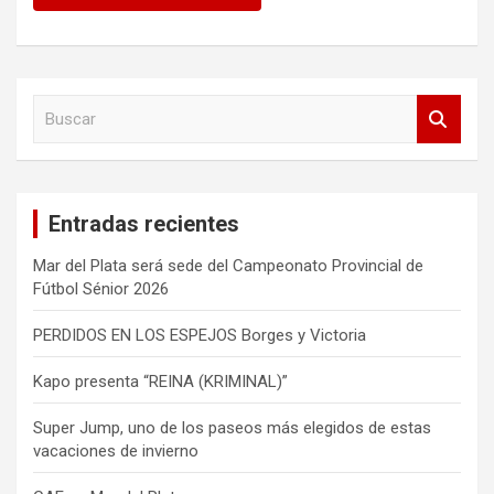
B
u
s
c
a
Entradas recientes
r
Mar del Plata será sede del Campeonato Provincial de
Fútbol Sénior 2026
PERDIDOS EN LOS ESPEJOS Borges y Victoria
Kapo presenta “REINA (KRIMINAL)”
Super Jump, uno de los paseos más elegidos de estas
vacaciones de invierno