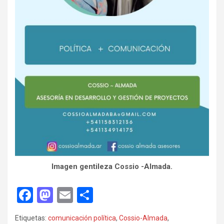
Imagen gentileza Cossio -Almada.
F
M
E
C
a
a
m
o
Etiquetas:
comunicación política
,
Cossio-Almada
,