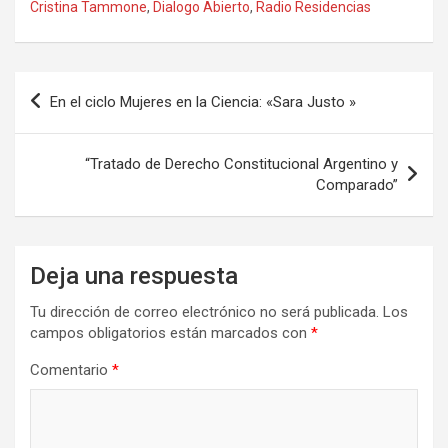
ce
st
ail
m
Cristina Tammone
,
Dialogo Abierto
,
Radio Residencias
b
o
p
o
d
ar
Navegación
o
o
tir
En el ciclo Mujeres en la Ciencia: «Sara Justo »
de
k
n
entradas
“Tratado de Derecho Constitucional Argentino y
Comparado”
Deja una respuesta
Tu dirección de correo electrónico no será publicada.
Los
campos obligatorios están marcados con
*
Comentario
*