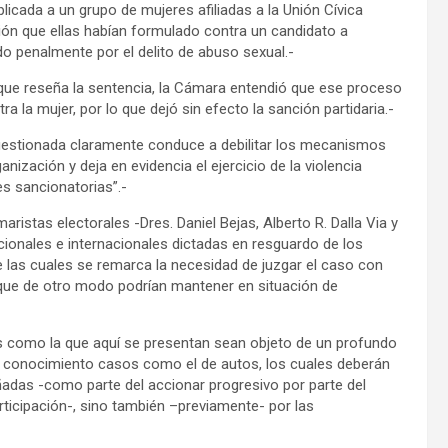
icada a un grupo de mujeres afiliadas a la Unión Cívica
n que ellas habían formulado contra un candidato a
do penalmente por el delito de abuso sexual.-
e reseña la sentencia, la Cámara entendió que ese proceso
ra la mujer, por lo que dejó sin efecto la sanción partidaria.-
estionada claramente conduce a debilitar los mecanismos
nización y deja en evidencia el ejercicio de la violencia
es sancionatorias”.-
tas electorales -Dres. Daniel Bejas, Alberto R. Dalla Via y
ionales e internacionales dictadas en resguardo de los
de las cuales se remarca la necesidad de juzgar el caso con
 que de otro modo podrían mantener en situación de
 como la que aquí se presentan sean objeto de un profundo
su conocimiento casos como el de autos, los cuales deberán
ñadas -como parte del accionar progresivo por parte del
ticipación-, sino también –previamente- por las