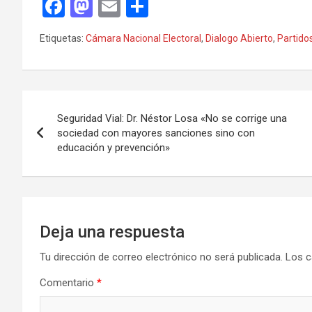
F
M
E
C
a
a
m
o
Etiquetas:
Cámara Nacional Electoral
,
Dialogo Abierto
,
Partidos
ce
st
ail
m
b
o
p
o
d
ar
Navegación
o
o
tir
Seguridad Vial: Dr. Néstor Losa «No se corrige una
de
sociedad con mayores sanciones sino con
k
n
educación y prevención»
entradas
Deja una respuesta
Tu dirección de correo electrónico no será publicada.
Los c
Comentario
*