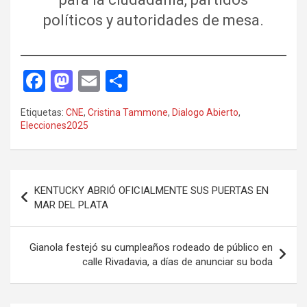
políticos y autoridades de mesa.
F
M
E
C
a
a
m
o
Etiquetas:
CNE
,
Cristina Tammone
,
Dialogo Abierto
,
ce
st
ail
m
Elecciones2025
b
o
p
o
d
ar
Navegación
o
o
tir
KENTUCKY ABRIÓ OFICIALMENTE SUS PUERTAS EN
de
MAR DEL PLATA
k
n
entradas
Gianola festejó su cumpleaños rodeado de público en
calle Rivadavia, a días de anunciar su boda