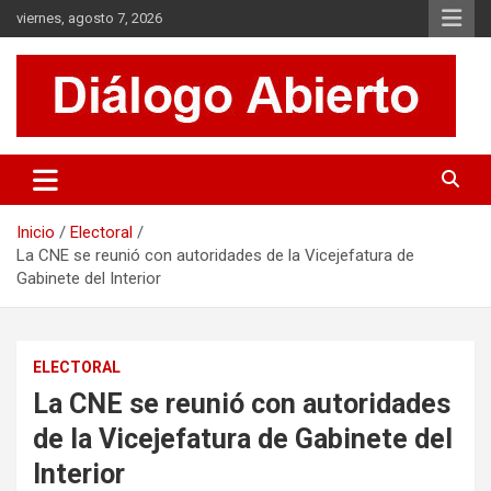
Saltar
viernes, agosto 7, 2026
al
contenido
Es un sitio de interés general que invita a la reflexión y al análisis.
Diálogo Abierto
Se tratan diversos temas de actualidad buscando hacer un
aporte a la sociedad, brindando información relevante de lo que
acontece diariamente.
Inicio
Electoral
La CNE se reunió con autoridades de la Vicejefatura de
Gabinete del Interior
ELECTORAL
La CNE se reunió con autoridades
de la Vicejefatura de Gabinete del
Interior