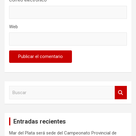
Correo electrónico
*
Web
B
u
s
c
a
Entradas recientes
r
Mar del Plata será sede del Campeonato Provincial de