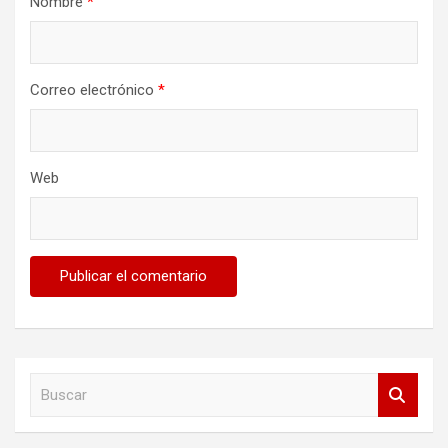
Nombre
*
Correo electrónico
*
Web
B
u
s
c