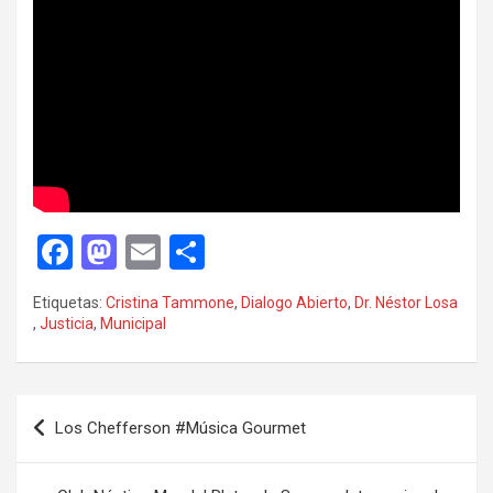
F
M
E
C
a
a
m
o
Etiquetas:
Cristina Tammone
,
Dialogo Abierto
,
Dr. Néstor Losa
ce
st
ail
m
,
Justicia
,
Municipal
b
o
p
o
d
ar
Navegación
o
o
tir
Los Chefferson #Música Gourmet
de
k
n
entradas