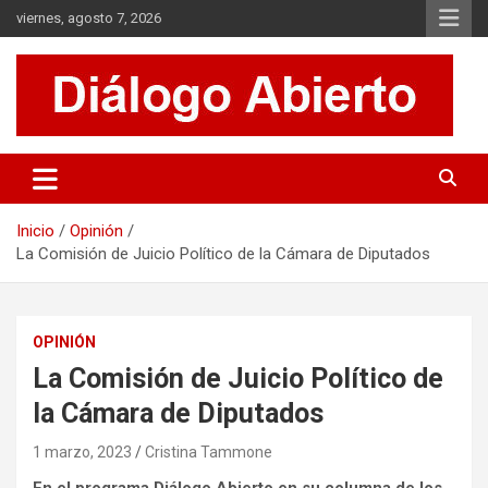
Saltar
viernes, agosto 7, 2026
al
contenido
Es un sitio de interés general que invita a la reflexión y al análisis.
Diálogo Abierto
Se tratan diversos temas de actualidad buscando hacer un
aporte a la sociedad, brindando información relevante de lo que
acontece diariamente.
Inicio
Opinión
La Comisión de Juicio Político de la Cámara de Diputados
OPINIÓN
La Comisión de Juicio Político de
la Cámara de Diputados
1 marzo, 2023
Cristina Tammone