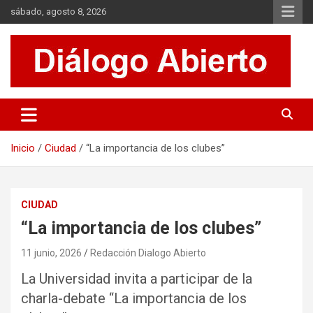
Saltar
sábado, agosto 8, 2026
al
contenido
Es un sitio de interés general que invita a la reflexión y al análisis.
Diálogo Abierto
Se tratan diversos temas de actualidad buscando hacer un
aporte a la sociedad, brindando información relevante de lo que
acontece diariamente.
Inicio
Ciudad
“La importancia de los clubes”
CIUDAD
“La importancia de los clubes”
11 junio, 2026
Redacción Dialogo Abierto
La Universidad invita a participar de la
charla-debate “La importancia de los