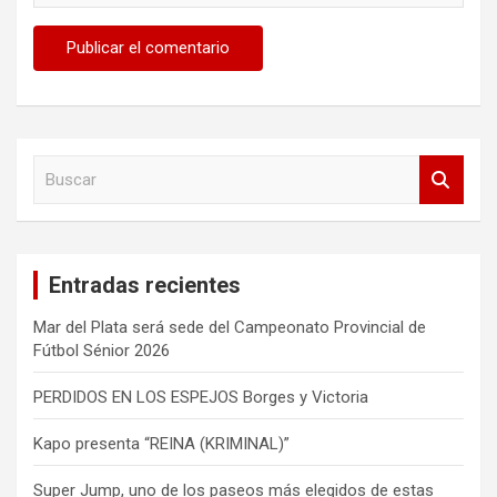
B
u
s
c
a
Entradas recientes
r
Mar del Plata será sede del Campeonato Provincial de
Fútbol Sénior 2026
PERDIDOS EN LOS ESPEJOS Borges y Victoria
Kapo presenta “REINA (KRIMINAL)”
Super Jump, uno de los paseos más elegidos de estas