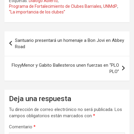
Etiquetas:
Dialogo Abierto
,
ce
st
ail
m
Programa de Fortalecimiento de Clubes Barriales
,
UNMdP
,
“La importancia de los clubes”
b
o
p
o
d
ar
o
o
tir
Navegación
Santuario presentará un homenaje a Bon Jovi en Abbey
k
n
de
Road
entradas
FloyyMenor y Gabito Ballesteros unen fuerzas en “PLO
PLO”
Deja una respuesta
Tu dirección de correo electrónico no será publicada.
Los
campos obligatorios están marcados con
*
Comentario
*