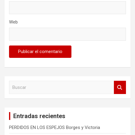
Web
B
u
s
c
a
Entradas recientes
r
PERDIDOS EN LOS ESPEJOS Borges y Victoria