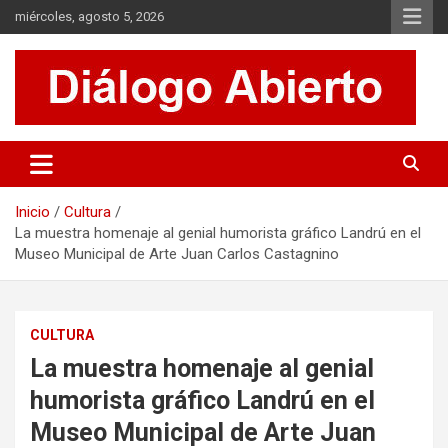
Saltar
miércoles, agosto 5, 2026
al
contenido
Es un sitio de interés general que invita a la reflexión y al análisis.
Diálogo Abierto
Se tratan diversos temas de actualidad buscando hacer un
aporte a la sociedad, brindando información relevante de lo que
acontece diariamente.
Inicio
Cultura
La muestra homenaje al genial humorista gráfico Landrú en el
Museo Municipal de Arte Juan Carlos Castagnino
CULTURA
La muestra homenaje al genial
humorista gráfico Landrú en el
Museo Municipal de Arte Juan