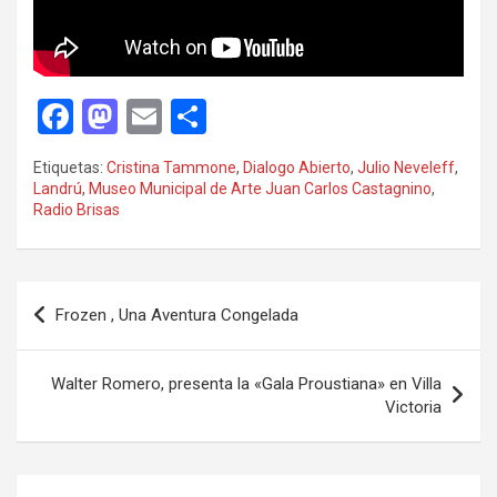
F
M
E
C
a
a
m
o
Etiquetas:
Cristina Tammone
,
Dialogo Abierto
,
Julio Neveleff
,
ce
st
ail
m
Landrú
,
Museo Municipal de Arte Juan Carlos Castagnino
,
Radio Brisas
b
o
p
o
d
ar
o
o
tir
Navegación
Frozen , Una Aventura Congelada
k
n
de
entradas
Walter Romero, presenta la «Gala Proustiana» en Villa
Victoria