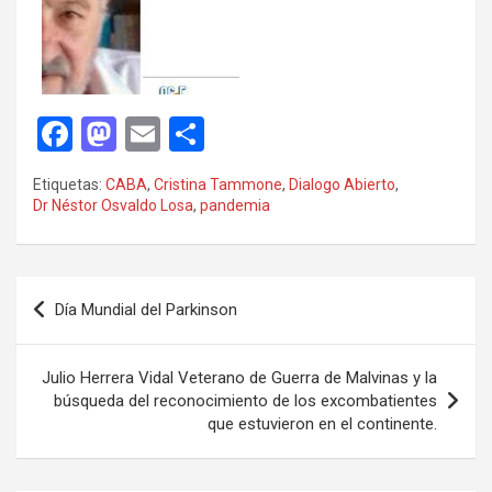
F
M
E
C
a
a
m
o
Etiquetas:
CABA
,
Cristina Tammone
,
Dialogo Abierto
,
ce
st
ail
m
Dr Néstor Osvaldo Losa
,
pandemia
b
o
p
o
d
ar
Navegación
o
o
tir
Día Mundial del Parkinson
de
k
n
entradas
Julio Herrera Vidal Veterano de Guerra de Malvinas y la
búsqueda del reconocimiento de los excombatientes
que estuvieron en el continente.