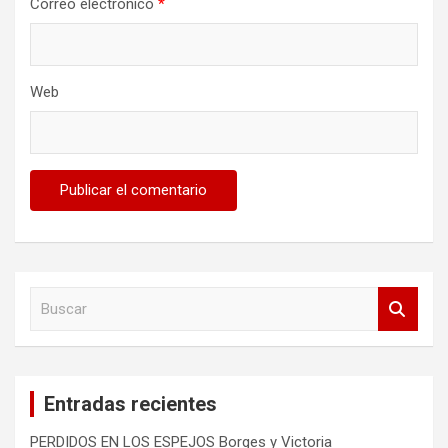
Correo electrónico
*
Web
B
u
s
c
a
Entradas recientes
r
PERDIDOS EN LOS ESPEJOS Borges y Victoria