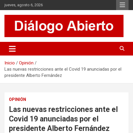
Saltar
jueves, agosto 6, 2026
al
contenido
Es un sitio de interés general que invita a la reflexión y al análisis.
Diálogo Abierto
Se tratan diversos temas de actualidad buscando hacer un
aporte a la sociedad, brindando información relevante de lo que
acontece diariamente.
Inicio
Opinión
Las nuevas restricciones ante el Covid 19 anunciadas por el
presidente Alberto Fernández
OPINIÓN
Las nuevas restricciones ante el
Covid 19 anunciadas por el
presidente Alberto Fernández