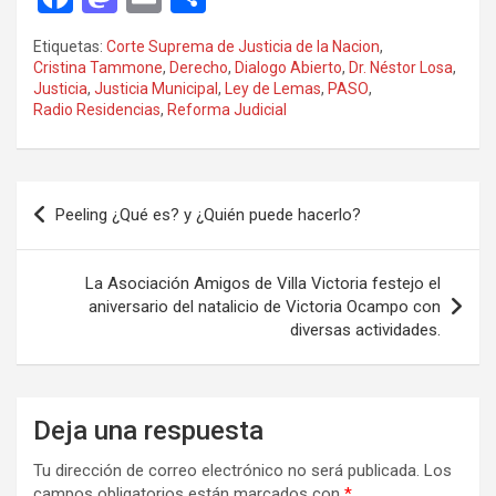
a
a
m
o
Etiquetas:
Corte Suprema de Justicia de la Nacion
,
ce
st
ail
m
Cristina Tammone
,
Derecho
,
Dialogo Abierto
,
Dr. Néstor Losa
,
Justicia
,
Justicia Municipal
,
Ley de Lemas
,
PASO
,
b
o
p
Radio Residencias
,
Reforma Judicial
o
d
ar
o
o
tir
Navegación
k
n
Peeling ¿Qué es? y ¿Quién puede hacerlo?
de
entradas
La Asociación Amigos de Villa Victoria festejo el
aniversario del natalicio de Victoria Ocampo con
diversas actividades.
Deja una respuesta
Tu dirección de correo electrónico no será publicada.
Los
campos obligatorios están marcados con
*