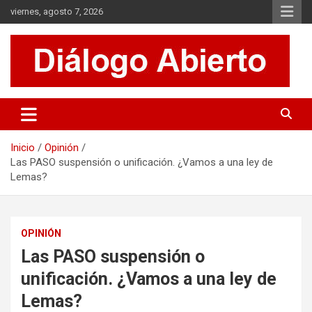
Saltar
viernes, agosto 7, 2026
al
contenido
Es un sitio de interés general que invita a la reflexión y al análisis.
Diálogo Abierto
Se tratan diversos temas de actualidad buscando hacer un
aporte a la sociedad, brindando información relevante de lo que
acontece diariamente.
Inicio
Opinión
Las PASO suspensión o unificación. ¿Vamos a una ley de
Lemas?
OPINIÓN
Las PASO suspensión o
unificación. ¿Vamos a una ley de
Lemas?