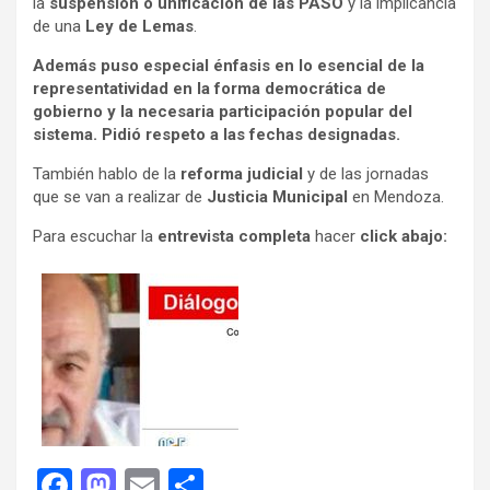
la
suspensión o unificación de las PASO
y la implicancia
de una
Ley de Lemas
.
Además puso especial énfasis en lo esencial de la
representatividad en la forma democrática de
gobierno y la necesaria participación popular del
sistema. Pidió respeto a las fechas designadas.
También hablo de la
reforma judicial
y de las jornadas
que se van a realizar de
Justicia Municipal
en Mendoza.
Para escuchar la
entrevista completa
hacer
click abajo:
F
M
E
C