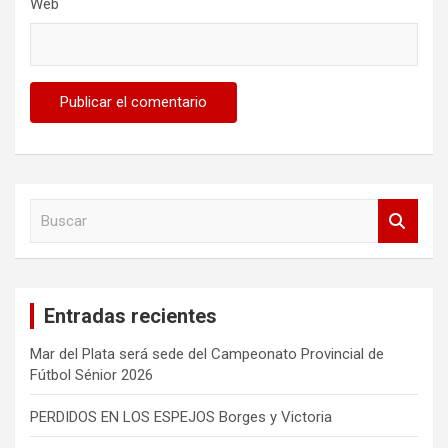
Web
B
u
s
c
a
Entradas recientes
r
Mar del Plata será sede del Campeonato Provincial de
Fútbol Sénior 2026
PERDIDOS EN LOS ESPEJOS Borges y Victoria