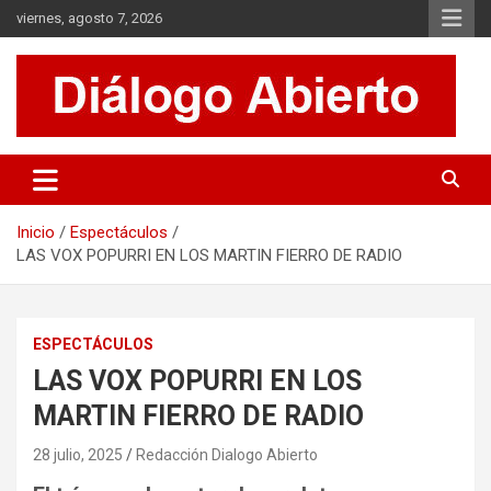
Saltar
viernes, agosto 7, 2026
al
contenido
Es un sitio de interés general que invita a la reflexión y al análisis.
Diálogo Abierto
Se tratan diversos temas de actualidad buscando hacer un
aporte a la sociedad, brindando información relevante de lo que
acontece diariamente.
Inicio
Espectáculos
LAS VOX POPURRI EN LOS MARTIN FIERRO DE RADIO
ESPECTÁCULOS
LAS VOX POPURRI EN LOS
MARTIN FIERRO DE RADIO
28 julio, 2025
Redacción Dialogo Abierto