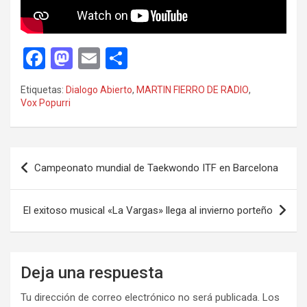
F
M
E
C
a
a
m
o
Etiquetas:
Dialogo Abierto
,
MARTIN FIERRO DE RADIO
,
ce
st
ail
m
Vox Popurri
b
o
p
o
d
ar
Navegación
o
o
tir
Campeonato mundial de Taekwondo ITF en Barcelona
de
k
n
entradas
El exitoso musical «La Vargas» llega al invierno porteño
Deja una respuesta
Tu dirección de correo electrónico no será publicada.
Los