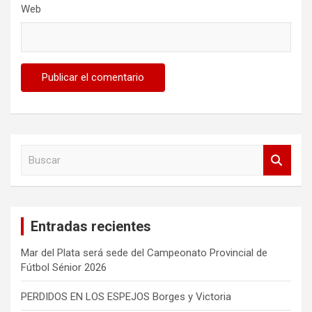
Web
B
u
s
c
a
Entradas recientes
r
Mar del Plata será sede del Campeonato Provincial de
Fútbol Sénior 2026
PERDIDOS EN LOS ESPEJOS Borges y Victoria