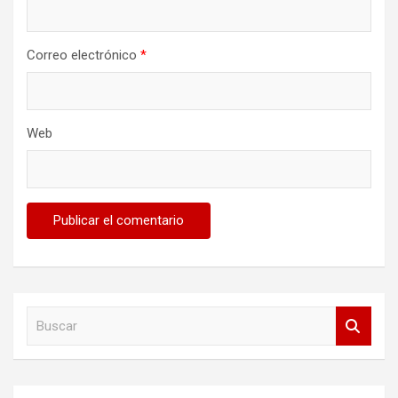
Correo electrónico
*
Web
B
u
s
c
a