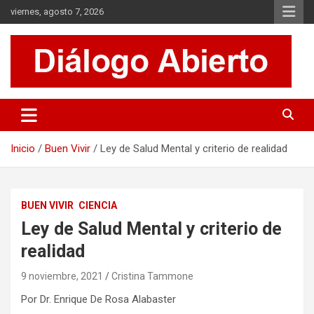
Saltar
viernes, agosto 7, 2026
al
contenido
Es un sitio de interés general que invita a la reflexión y al análisis.
Diálogo Abierto
Se tratan diversos temas de actualidad buscando hacer un
aporte a la sociedad, brindando información relevante de lo que
acontece diariamente.
Inicio
Buen Vivir
Ley de Salud Mental y criterio de realidad
BUEN VIVIR
CIENCIA
Ley de Salud Mental y criterio de
realidad
9 noviembre, 2021
Cristina Tammone
Por Dr. Enrique De Rosa Alabaster