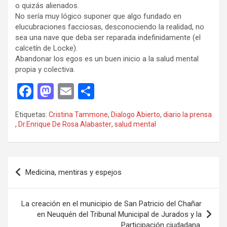
o quizás alienados.
No sería muy lógico suponer que algo fundado en
elucubraciones facciosas, desconociendo la realidad, no
sea una nave que deba ser reparada indefinidamente (el
calcetín de Locke).
Abandonar los egos es un buen inicio a la salud mental
propia y colectiva.
F
M
E
C
a
a
m
o
Etiquetas:
Cristina Tammone
,
Dialogo Abierto
,
diario la prensa
ce
st
ail
m
,
Dr.Enrique De Rosa Alabaster
,
salud mental
b
o
p
o
d
ar
Navegación
o
o
tir
Medicina, mentiras y espejos
de
k
n
entradas
La creación en el municipio de San Patricio del Chañar
en Neuquén del Tribunal Municipal de Jurados y la
Participación ciudadana.