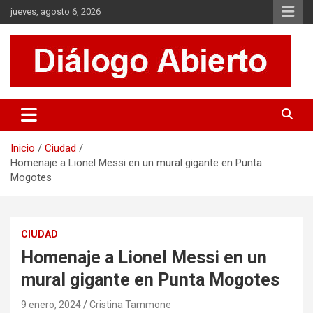
Saltar
jueves, agosto 6, 2026
al
contenido
Es un sitio de interés general que invita a la reflexión y al análisis.
Diálogo Abierto
Se tratan diversos temas de actualidad buscando hacer un
aporte a la sociedad, brindando información relevante de lo que
acontece diariamente.
Inicio
Ciudad
Homenaje a Lionel Messi en un mural gigante en Punta
Mogotes
CIUDAD
Homenaje a Lionel Messi en un
mural gigante en Punta Mogotes
9 enero, 2024
Cristina Tammone