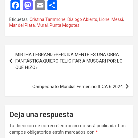
F
M
E
C
a
a
m
o
Etiquetas:
Cristina Tammone
,
Dialogo Abierto
,
Lionel Messi
,
ce
st
ail
m
Mar del Plata
,
Mural
,
Punta Mogotes
b
o
p
o
d
ar
Navegación
o
o
tir
MIRTHA LEGRAND:»PERDIDA MENTE ES UNA OBRA
de
FANTÁSTICA.QUIERO FELICITAR A MUSCARI POR LO
k
n
QUE HIZO»
entradas
Campeonato Mundial Femenino ILCA 6 2024
Deja una respuesta
Tu dirección de correo electrónico no será publicada.
Los
campos obligatorios están marcados con
*