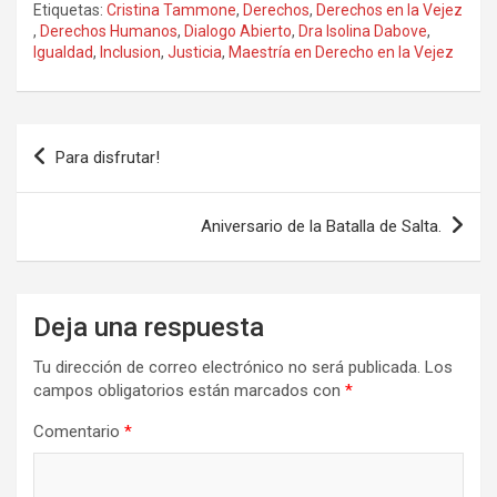
Etiquetas:
Cristina Tammone
,
Derechos
,
Derechos en la Vejez
ce
st
ail
m
,
Derechos Humanos
,
Dialogo Abierto
,
Dra Isolina Dabove
,
Igualdad
,
Inclusion
,
Justicia
,
Maestría en Derecho en la Vejez
b
o
p
o
d
ar
o
o
tir
Navegación
Para disfrutar!
k
n
de
entradas
Aniversario de la Batalla de Salta.
Deja una respuesta
Tu dirección de correo electrónico no será publicada.
Los
campos obligatorios están marcados con
*
Comentario
*