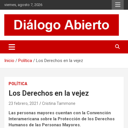
Saltar
viernes, agosto 7, 2026
al
contenido
Es un sitio de interés general que invita a la reflexión y al análisis.
Diálogo Abierto
Se tratan diversos temas de actualidad buscando hacer un
aporte a la sociedad, brindando información relevante de lo que
acontece diariamente.
Inicio
Política
Los Derechos en la vejez
POLÍTICA
Los Derechos en la vejez
23 febrero, 2021
Cristina Tammone
Las personas mayores cuentan con la Convención
Interamericana sobre la Protección de los Derechos
Humanos de las Personas Mayores.