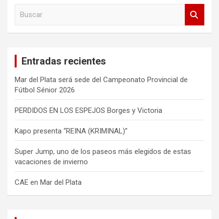
B
u
s
c
a
Entradas recientes
r
Mar del Plata será sede del Campeonato Provincial de
Fútbol Sénior 2026
PERDIDOS EN LOS ESPEJOS Borges y Victoria
Kapo presenta “REINA (KRIMINAL)”
Super Jump, uno de los paseos más elegidos de estas
vacaciones de invierno
CAE en Mar del Plata