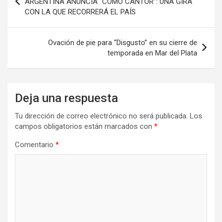
o
o
tir
ARGENTINA ANUNCIA “COMO CANTOR”: UNA GIRA
k
n
CON LA QUE RECORRERÁ EL PAÍS
entradas
Ovación de pie para “Disgusto” en su cierre de
temporada en Mar del Plata
Deja una respuesta
Tu dirección de correo electrónico no será publicada.
Los
campos obligatorios están marcados con
*
Comentario
*