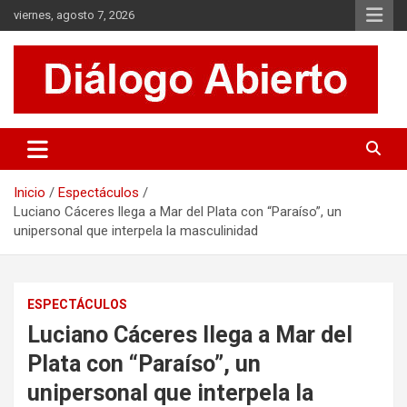
Saltar
viernes, agosto 7, 2026
al
contenido
Es un sitio de interés general que invita a la reflexión y al análisis.
Diálogo Abierto
Se tratan diversos temas de actualidad buscando hacer un
aporte a la sociedad, brindando información relevante de lo que
acontece diariamente.
Inicio
Espectáculos
Luciano Cáceres llega a Mar del Plata con “Paraíso”, un
unipersonal que interpela la masculinidad
ESPECTÁCULOS
Luciano Cáceres llega a Mar del
Plata con “Paraíso”, un
unipersonal que interpela la