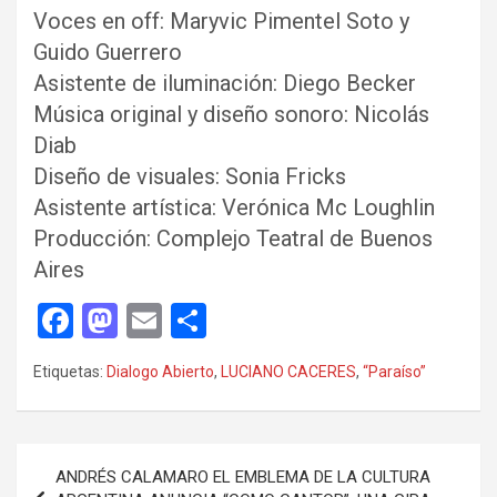
Voces en off: Maryvic Pimentel Soto y
Guido Guerrero
Asistente de iluminación: Diego Becker
Música original y diseño sonoro: Nicolás
Diab
Diseño de visuales: Sonia Fricks
Asistente artística: Verónica Mc Loughlin
Producción: Complejo Teatral de Buenos
Aires
F
M
E
C
a
a
m
o
Etiquetas:
Dialogo Abierto
,
LUCIANO CACERES
,
“Paraíso”
ce
st
ail
m
b
o
p
o
d
ar
Navegación
ANDRÉS CALAMARO EL EMBLEMA DE LA CULTURA
de