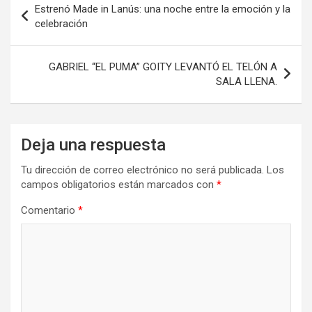
o
o
tir
Estrenó Made in Lanús: una noche entre la emoción y la
de
celebración
k
n
entradas
GABRIEL “EL PUMA” GOITY LEVANTÓ EL TELÓN A
SALA LLENA.
Deja una respuesta
Tu dirección de correo electrónico no será publicada.
Los
campos obligatorios están marcados con
*
Comentario
*