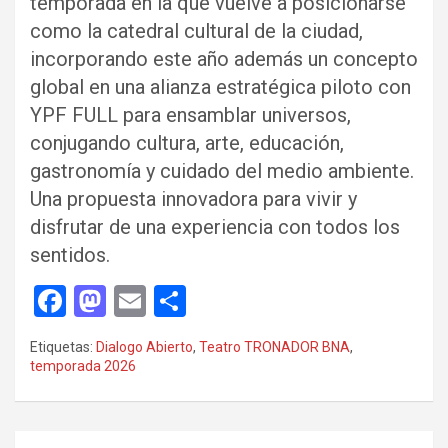
temporada en la que vuelve a posicionarse
como la catedral cultural de la ciudad,
incorporando este año además un concepto
global en una alianza estratégica piloto con
YPF FULL para ensamblar universos,
conjugando cultura, arte, educación,
gastronomía y cuidado del medio ambiente.
Una propuesta innovadora para vivir y
disfrutar de una experiencia con todos los
sentidos.
F
M
E
C
a
a
m
o
Etiquetas:
Dialogo Abierto
,
Teatro TRONADOR BNA
,
ce
st
ail
m
temporada 2026
b
o
p
o
d
ar
Navegación