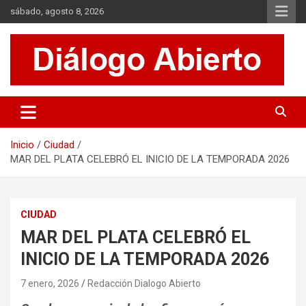
Saltar
sábado, agosto 8, 2026
al
contenido
Es un sitio de interés general que invita a la reflexión y al análisis.
Diálogo Abierto
Se tratan diversos temas de actualidad buscando hacer un
aporte a la sociedad, brindando información relevante de lo que
acontece diariamente.
Inicio
Ciudad
MAR DEL PLATA CELEBRÓ EL INICIO DE LA TEMPORADA 2026
CIUDAD
MAR DEL PLATA CELEBRÓ EL
INICIO DE LA TEMPORADA 2026
7 enero, 2026
Redacción Dialogo Abierto