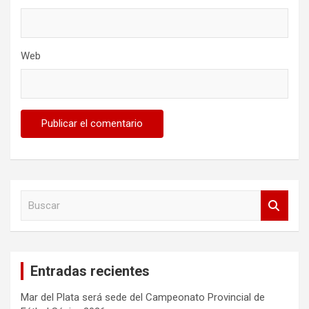
Web
B
u
s
c
a
Entradas recientes
r
Mar del Plata será sede del Campeonato Provincial de