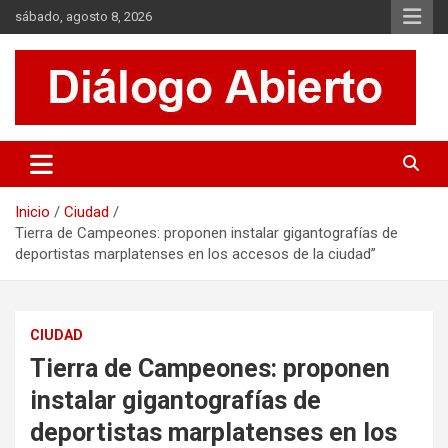
Saltar
sábado, agosto 8, 2026
al
contenido
Es un sitio de interés general que invita a la reflexión y al análisis.
Diálogo Abierto
Se tratan diversos temas de actualidad buscando hacer un
aporte a la sociedad, brindando información relevante de lo que
acontece diariamente.
Inicio
Ciudad
Tierra de Campeones: proponen instalar gigantografías de
deportistas marplatenses en los accesos de la ciudad”
CIUDAD
Tierra de Campeones: proponen
instalar gigantografías de
deportistas marplatenses en los