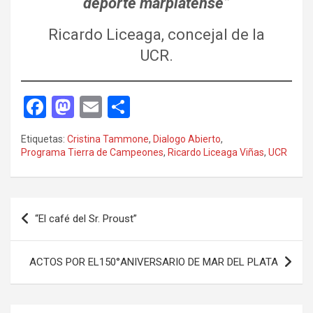
deporte marplatense”
Ricardo Liceaga, concejal de la
UCR.
F
M
E
C
a
a
m
o
Etiquetas:
Cristina Tammone
,
Dialogo Abierto
,
ce
st
ail
m
Programa Tierra de Campeones
,
Ricardo Liceaga Viñas
,
UCR
b
o
p
o
d
ar
Navegación
o
o
tir
“El café del Sr. Proust”
de
k
n
entradas
ACTOS POR EL150°ANIVERSARIO DE MAR DEL PLATA