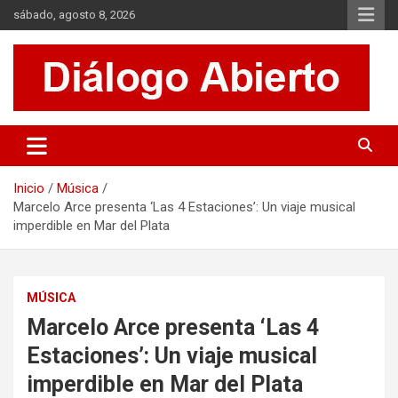
Saltar
sábado, agosto 8, 2026
al
contenido
Es un sitio de interés general que invita a la reflexión y al análisis.
Diálogo Abierto
Se tratan diversos temas de actualidad buscando hacer un
aporte a la sociedad, brindando información relevante de lo que
acontece diariamente.
Inicio
Música
Marcelo Arce presenta ‘Las 4 Estaciones’: Un viaje musical
imperdible en Mar del Plata
MÚSICA
Marcelo Arce presenta ‘Las 4
Estaciones’: Un viaje musical
imperdible en Mar del Plata