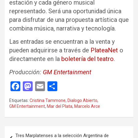
estación y cada género musical
representado. Será una oportunidad única
para disfrutar de una propuesta artística que
combina música, narrativa y tecnología.
Las entradas se encuentran a la venta y
pueden adquirirse a través de
PlateaNet
o
directamente en la
boletería del teatro
.
Producción:
GM Entertainment
F
M
E
C
a
a
m
o
Etiquetas:
Cristina Tammone
,
Dialogo Abierto
,
ce
st
ail
m
GM Entertainment
,
Mar del Plata
,
Marcelo Arce
b
o
p
o
d
ar
Navegación
o
o
tir
Tres Marplatenses a la selección Argentina de