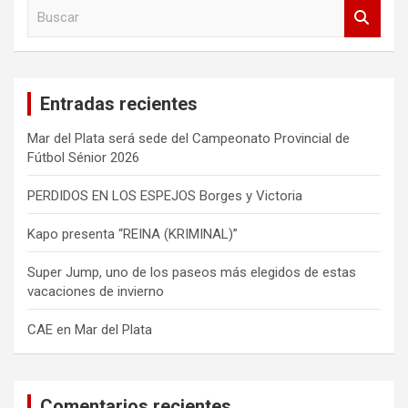
B
u
s
c
a
Entradas recientes
r
Mar del Plata será sede del Campeonato Provincial de
Fútbol Sénior 2026
PERDIDOS EN LOS ESPEJOS Borges y Victoria
Kapo presenta “REINA (KRIMINAL)”
Super Jump, uno de los paseos más elegidos de estas
vacaciones de invierno
CAE en Mar del Plata
Comentarios recientes