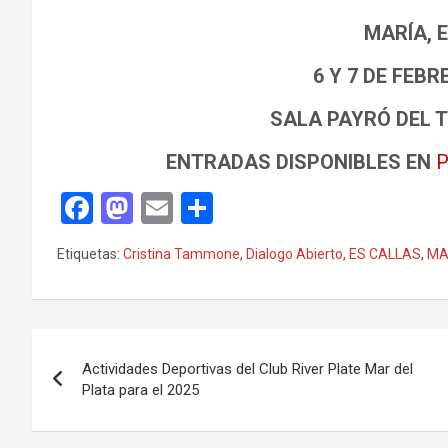
MARÍA, 
6 Y 7 DE FEB
SALA PAYRÓ DEL 
ENTRADAS DISPONIBLES EN
P
F
M
E
C
a
a
m
o
Etiquetas:
Cristina Tammone
,
Dialogo Abierto
,
ES CALLAS
,
MA
ce
st
ail
m
b
o
p
o
d
ar
Navegación
o
o
tir
Actividades Deportivas del Club River Plate Mar del
de
Plata para el 2025
k
n
entradas