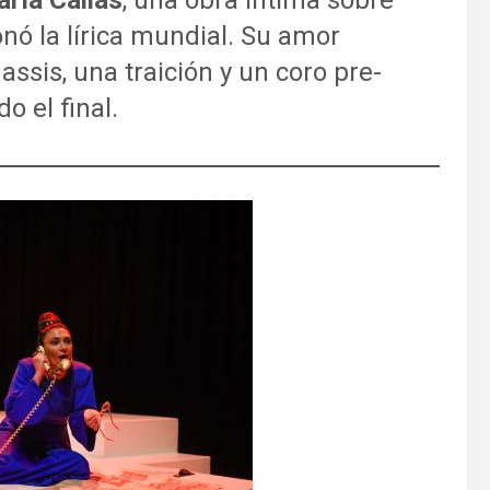
ría Callas
, una obra íntima sobre
onó la lírica mundial. Su amor
ssis, una traición y un coro pre-
o el final.