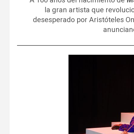
A 100 años del nacimiento de
Ma
la gran artista que revoluci
desesperado por Aristóteles Ona
anunciand