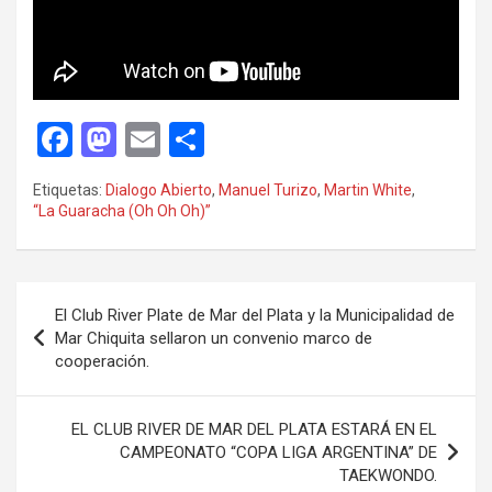
F
M
E
C
a
a
m
o
Etiquetas:
Dialogo Abierto
,
Manuel Turizo
,
Martin White
,
ce
st
ail
m
“La Guaracha (Oh Oh Oh)”
b
o
p
o
d
ar
Navegación
o
o
tir
El Club River Plate de Mar del Plata y la Municipalidad de
de
Mar Chiquita sellaron un convenio marco de
k
n
cooperación.
entradas
EL CLUB RIVER DE MAR DEL PLATA ESTARÁ EN EL
CAMPEONATO “COPA LIGA ARGENTINA” DE
TAEKWONDO.