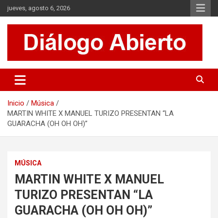
Saltar
jueves, agosto 6, 2026
al
contenido
Es un sitio de interés general que invita a la reflexión y al análisis.
Diálogo Abierto
Se tratan diversos temas de actualidad buscando hacer un
aporte a la sociedad, brindando información relevante de lo que
acontece diariamente.
Inicio
Música
MARTIN WHITE X MANUEL TURIZO PRESENTAN “LA
GUARACHA (OH OH OH)”
MÚSICA
MARTIN WHITE X MANUEL
TURIZO PRESENTAN “LA
GUARACHA (OH OH OH)”