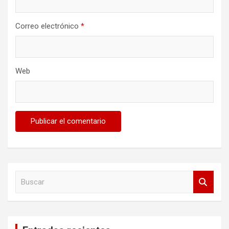
Correo electrónico
*
Web
B
u
s
c
a