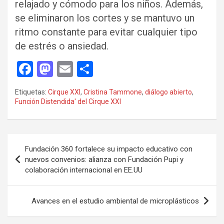
relajado y cómodo para los niños. Además,
se eliminaron los cortes y se mantuvo un
ritmo constante para evitar cualquier tipo
de estrés o ansiedad.
F
M
E
C
a
a
m
o
Etiquetas:
Cirque XXI
,
Cristina Tammone
,
diálogo abierto
,
ce
st
ail
m
Función Distendida' del Cirque XXI
b
o
p
o
d
ar
Navegación
o
o
tir
Fundación 360 fortalece su impacto educativo con
de
nuevos convenios: alianza con Fundación Pupi y
k
n
colaboración internacional en EE.UU
entradas
Avances en el estudio ambiental de microplásticos