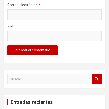
Correo electrónico
*
Web
B
u
s
c
a
Entradas recientes
r