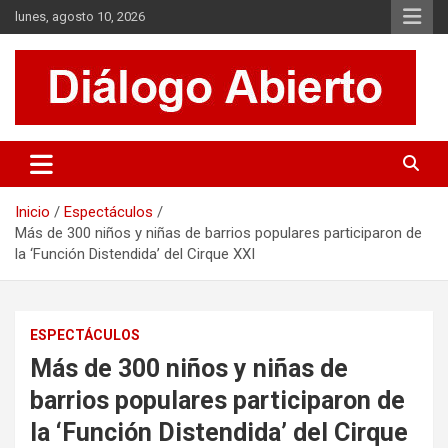
Saltar
lunes, agosto 10, 2026
al
contenido
Es un sitio de interés general que invita a la reflexión y al análisis.
Diálogo Abierto
Se tratan diversos temas de actualidad buscando hacer un
aporte a la sociedad, brindando información relevante de lo que
acontece diariamente.
Inicio
Espectáculos
Más de 300 niños y niñas de barrios populares participaron de
la ‘Función Distendida’ del Cirque XXI
ESPECTÁCULOS
Más de 300 niños y niñas de
barrios populares participaron de
la ‘Función Distendida’ del Cirque