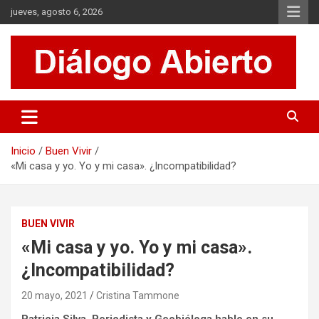
Saltar
jueves, agosto 6, 2026
al
contenido
Es un sitio de interés general que invita a la reflexión y al análisis.
Diálogo Abierto
Se tratan diversos temas de actualidad buscando hacer un
aporte a la sociedad, brindando información relevante de lo que
acontece diariamente.
Inicio
Buen Vivir
«Mi casa y yo. Yo y mi casa». ¿Incompatibilidad?
BUEN VIVIR
«Mi casa y yo. Yo y mi casa».
¿Incompatibilidad?
20 mayo, 2021
Cristina Tammone