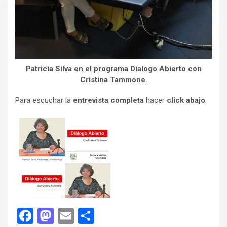
Patricia Silva en el programa Dialogo Abierto con
Cristina Tammone.
Para escuchar la
entrevista completa
hacer
click abajo
:
F
M
E
C