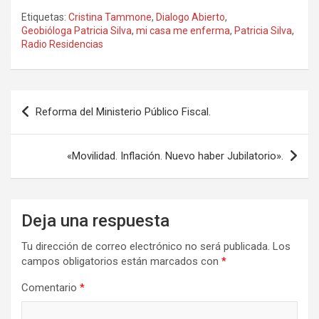
a
a
m
o
Etiquetas:
Cristina Tammone
,
Dialogo Abierto
,
ce
st
ail
m
Geobióloga Patricia Silva
,
mi casa me enferma
,
Patricia Silva
,
Radio Residencias
b
o
p
o
d
ar
o
o
tir
Navegación
Reforma del Ministerio Público Fiscal.
k
n
de
entradas
«Movilidad. Inflación. Nuevo haber Jubilatorio».
Deja una respuesta
Tu dirección de correo electrónico no será publicada.
Los
campos obligatorios están marcados con
*
Comentario
*