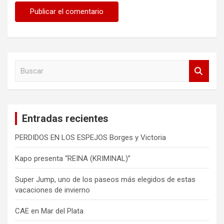
B
u
s
c
a
Entradas recientes
r
PERDIDOS EN LOS ESPEJOS Borges y Victoria
Kapo presenta “REINA (KRIMINAL)”
Super Jump, uno de los paseos más elegidos de estas
vacaciones de invierno
CAE en Mar del Plata