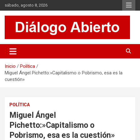
Saltar
sábado, agosto 8, 2026
al
contenido
Es un sitio de interés general que invita a la reflexión y al análisis.
Diálogo Abierto
Se tratan diversos temas de actualidad buscando hacer un
aporte a la sociedad, brindando información relevante de lo que
acontece diariamente.
Inicio
Política
Miguel Ángel Pichetto:»Capitalismo o Pobrismo, esa es la
cuestión»
POLÍTICA
Miguel Ángel
Pichetto:»Capitalismo o
Pobrismo, esa es la cuestión»