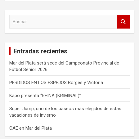
B
u
s
c
a
Entradas recientes
r
Mar del Plata será sede del Campeonato Provincial de
Fútbol Sénior 2026
PERDIDOS EN LOS ESPEJOS Borges y Victoria
Kapo presenta “REINA (KRIMINAL)”
Super Jump, uno de los paseos más elegidos de estas
vacaciones de invierno
CAE en Mar del Plata