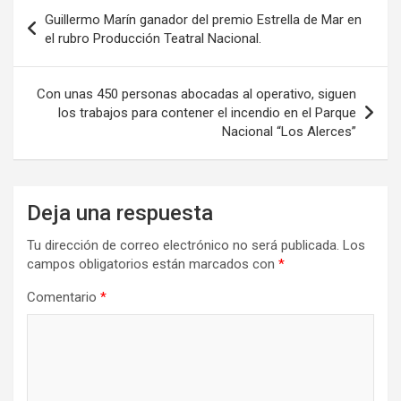
Navegación
o
o
tir
Guillermo Marín ganador del premio Estrella de Mar en
de
el rubro Producción Teatral Nacional.
k
n
entradas
Con unas 450 personas abocadas al operativo, siguen
los trabajos para contener el incendio en el Parque
Nacional “Los Alerces”
Deja una respuesta
Tu dirección de correo electrónico no será publicada.
Los
campos obligatorios están marcados con
*
Comentario
*