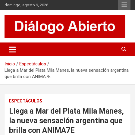
Saltar
domingo, agosto 9, 2026
al
contenido
Es un sitio de interés general que invita a la reflexión y al análisis.
Diálogo Abierto
Se tratan diversos temas de actualidad buscando hacer un
aporte a la sociedad, brindando información relevante de lo que
acontece diariamente.
Inicio
Espectáculos
Llega a Mar del Plata Mila Manes, la nueva sensación argentina
que brilla con ANIMA7E
ESPECTÁCULOS
Llega a Mar del Plata Mila Manes,
la nueva sensación argentina que
brilla con ANIMA7E