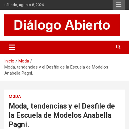
Saltar
sábado, agosto 8, 2026
al
contenido
Es un sitio de interés general que invita a la reflexión y al análisis.
Diálogo Abierto
Se tratan diversos temas de actualidad buscando hacer un
aporte a la sociedad, brindando información relevante de lo que
acontece diariamente.
Inicio
Moda
Moda, tendencias y el Desfile de la Escuela de Modelos
Anabella Pagni.
MODA
Moda, tendencias y el Desfile de
la Escuela de Modelos Anabella
Pagni.