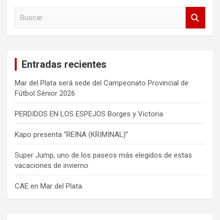
B
u
s
c
a
Entradas recientes
r
Mar del Plata será sede del Campeonato Provincial de
Fútbol Sénior 2026
PERDIDOS EN LOS ESPEJOS Borges y Victoria
Kapo presenta “REINA (KRIMINAL)”
Super Jump, uno de los paseos más elegidos de estas
vacaciones de invierno
CAE en Mar del Plata