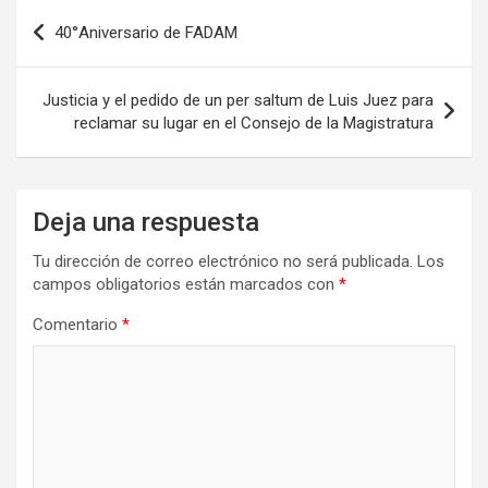
o
o
tir
Navegación
40°Aniversario de FADAM
k
n
de
entradas
Justicia y el pedido de un per saltum de Luis Juez para
reclamar su lugar en el Consejo de la Magistratura
Deja una respuesta
Tu dirección de correo electrónico no será publicada.
Los
campos obligatorios están marcados con
*
Comentario
*