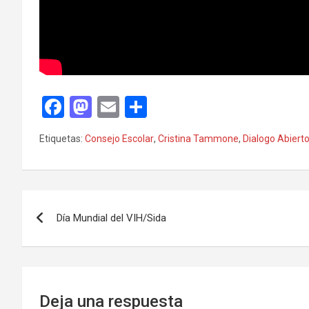
F
M
E
C
a
a
m
o
Etiquetas:
Consejo Escolar
,
Cristina Tammone
,
Dialogo Abiert
ce
st
ail
m
b
o
p
o
d
ar
Navegación
o
o
tir
Día Mundial del VIH/Sida
de
k
n
entradas
Deja una respuesta