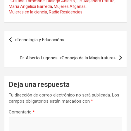
,
Cristina Tammone
,
Dialogo Abierto
,
Lic. Alejandra Patuto
,
o
d
ar
Maria Angelica Barreda
,
Mujeres Afganas
,
Mujeres en la ciencia
,
Radio Residencias
o
o
tir
k
n
Navegación
«Tecnología y Educación»
de
entradas
Dr. Alberto Lugones: «Consejo de la Magistratura».
Deja una respuesta
Tu dirección de correo electrónico no será publicada.
Los
campos obligatorios están marcados con
*
Comentario
*