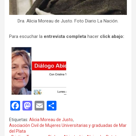
Dra. Alicia Moreau de Justo. Foto Diario La Nación.
Para escuchar la
entrevista completa
hacer
click abajo:
F
M
E
C
a
a
m
o
Etiquetas:
Alicia Moreau de Justo
,
ce
st
ail
m
Asociación Civil de Mujeres Universitarias y graduadas de Mar
del Plata
b
o
p