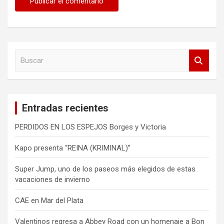
B
u
s
c
a
Entradas recientes
r
PERDIDOS EN LOS ESPEJOS Borges y Victoria
Kapo presenta “REINA (KRIMINAL)”
Super Jump, uno de los paseos más elegidos de estas
vacaciones de invierno
CAE en Mar del Plata
Valentinos regresa a Abbey Road con un homenaje a Bon