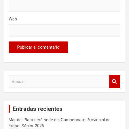
Web
B
u
s
c
a
Entradas recientes
r
Mar del Plata será sede del Campeonato Provincial de
Fútbol Sénior 2026