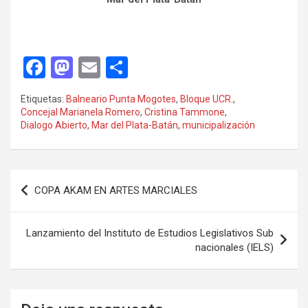
F
M
E
C
a
a
m
o
Etiquetas:
Balneario Punta Mogotes
,
Bloque UCR.
,
ce
st
ail
m
Concejal Marianela Romero
,
Cristina Tammone
,
Dialogo Abierto
,
Mar del Plata-Batán
,
municipalización
b
o
p
o
d
ar
o
o
tir
Navegación
COPA AKAM EN ARTES MARCIALES
k
n
de
entradas
Lanzamiento del Instituto de Estudios Legislativos Sub
nacionales (IELS)