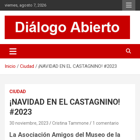
Saltar
viernes, agosto 7, 2026
al
contenido
Es un sitio de interés general que invita a la reflexión y al análisis.
Diálogo Abierto
Se tratan diversos temas de actualidad buscando hacer un
aporte a la sociedad, brindando información relevante de lo que
acontece diariamente.
Inicio
Ciudad
¡NAVIDAD EN EL CASTAGNINO! #2023
CIUDAD
¡NAVIDAD EN EL CASTAGNINO!
#2023
30 noviembre, 2023
Cristina Tammone
1 comentario
La Asociación Amigos del Museo de la