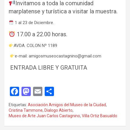
Invitamos a toda la comunidad
marplatense y turística a visitar la muestra.
1 al 23 de Diciembre.
17.00 a 22.00 horas.
AVDA. COLON Nº 1189
e-mail: amigosmuseocastagnino@gmail.com
ENTRADA LIBRE Y GRATUITA
F
M
E
C
a
a
m
o
Etiquetas:
Asociación Amigos del Museo de la Ciudad
,
ce
st
ail
m
Cristina Tammone
,
Dialogo Abierto
,
Museo de Arte Juan Carlos Castagnino
,
Villa Ortiz Basualdo
b
o
p
o
d
ar