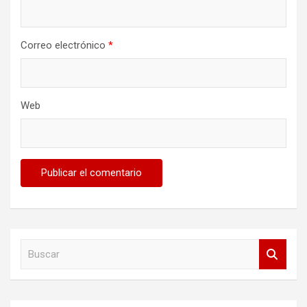
Correo electrónico
*
Web
B
u
s
c
a