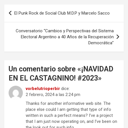
o
o
tir
Navegación
El Punk Rock de Social Club M.D.P y Marcelo Sacco
k
n
de
entradas
Conversatorio “Cambios y Perspectivas del Sistema
Electoral Argentino a 40 Años de la Recuperación
Democrática”
Un comentario sobre «
¡NAVIDAD
EN EL CASTAGNINO! #2023
»
vorbelutrioperbir
dice:
2 febrero, 2024 a las 2:24 pm
Thanks for another informative web site. The
place else could I am getting that type of info
written in such a perfect means? I’ve a project
that I am just now operating on, and I’ve been on
the look out for such info.