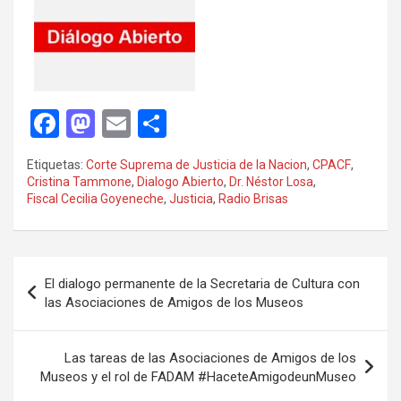
F
M
E
C
a
a
m
o
Etiquetas:
Corte Suprema de Justicia de la Nacion
,
CPACF
,
ce
st
ail
m
Cristina Tammone
,
Dialogo Abierto
,
Dr. Néstor Losa
,
Fiscal Cecilia Goyeneche
,
Justicia
,
Radio Brisas
b
o
p
o
d
ar
o
o
tir
Navegación
El dialogo permanente de la Secretaria de Cultura con
k
n
de
las Asociaciones de Amigos de los Museos
entradas
Las tareas de las Asociaciones de Amigos de los
Museos y el rol de FADAM #HaceteAmigodeunMuseo