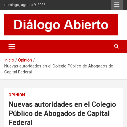
Saltar
domingo, agosto 9, 2026
al
contenido
Es un sitio de interés general que invita a la reflexión y al análisis.
Diálogo Abierto
Se tratan diversos temas de actualidad buscando hacer un
aporte a la sociedad, brindando información relevante de lo que
acontece diariamente.
Inicio
Opinión
Nuevas autoridades en el Colegio Público de Abogados de
Capital Federal
OPINIÓN
Nuevas autoridades en el Colegio
Público de Abogados de Capital
Federal