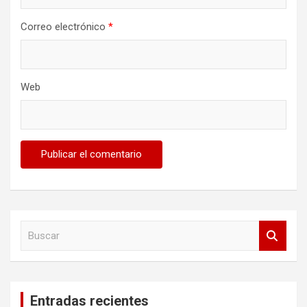
Correo electrónico
*
Web
B
u
s
c
a
Entradas recientes
r