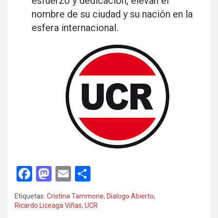
esfuerzo y dedicación, elevan el
nombre de su ciudad y su nación en la
esfera internacional.
F
M
E
C
a
a
m
o
Etiquetas:
Cristina Tammone
,
Dialogo Abierto
,
ce
st
ail
m
Ricardo Liceaga Viñas
,
UCR