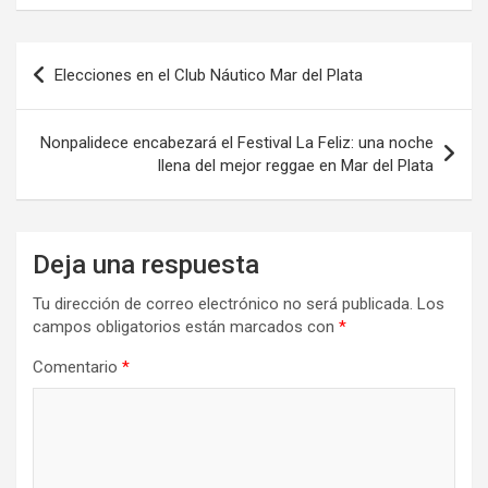
b
o
p
o
d
ar
Navegación
o
o
tir
Elecciones en el Club Náutico Mar del Plata
de
k
n
entradas
Nonpalidece encabezará el Festival La Feliz: una noche
llena del mejor reggae en Mar del Plata
Deja una respuesta
Tu dirección de correo electrónico no será publicada.
Los
campos obligatorios están marcados con
*
Comentario
*