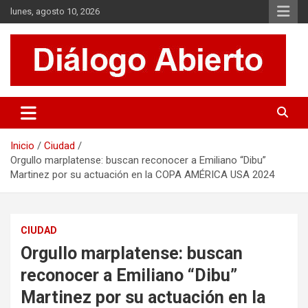
Saltar
lunes, agosto 10, 2026
al
contenido
Es un sitio de interés general que invita a la reflexión y al análisis.
Diálogo Abierto
Se tratan diversos temas de actualidad buscando hacer un
aporte a la sociedad, brindando información relevante de lo que
acontece diariamente.
Inicio
Ciudad
Orgullo marplatense: buscan reconocer a Emiliano “Dibu”
Martinez por su actuación en la COPA AMÉRICA USA 2024
CIUDAD
Orgullo marplatense: buscan
reconocer a Emiliano “Dibu”
Martinez por su actuación en la