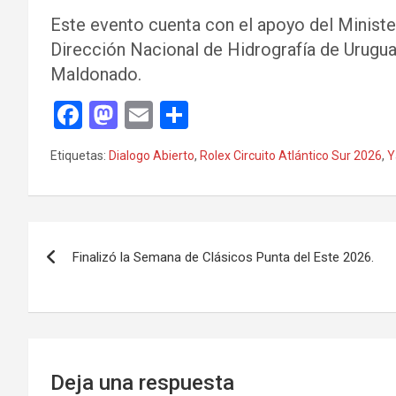
Este evento cuenta con el apoyo del Ministe
Dirección Nacional de Hidrografía de Urugua
Maldonado.
F
M
E
C
a
a
m
o
Etiquetas:
Dialogo Abierto
,
Rolex Circuito Atlántico Sur 2026
,
Y
ce
st
ail
m
b
o
p
o
d
ar
Navegación
o
o
tir
Finalizó la Semana de Clásicos Punta del Este 2026.
de
k
n
entradas
Deja una respuesta