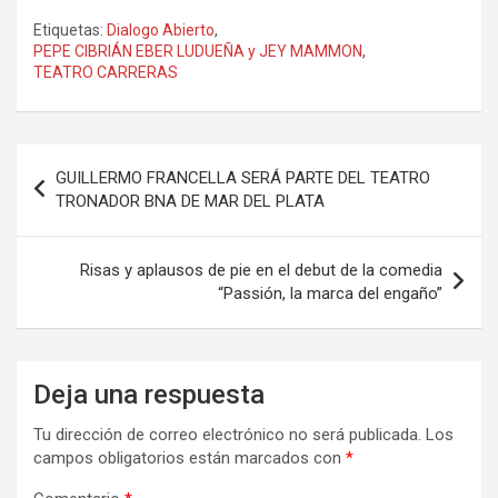
a
a
m
o
Etiquetas:
Dialogo Abierto
,
ce
st
ail
m
PEPE CIBRIÁN EBER LUDUEÑA y JEY MAMMON
,
TEATRO CARRERAS
b
o
p
o
d
ar
o
o
tir
Navegación
GUILLERMO FRANCELLA SERÁ PARTE DEL TEATRO
k
n
de
TRONADOR BNA DE MAR DEL PLATA
entradas
Risas y aplausos de pie en el debut de la comedia
“Passión, la marca del engaño”
Deja una respuesta
Tu dirección de correo electrónico no será publicada.
Los
campos obligatorios están marcados con
*