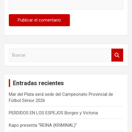
B
u
s
c
a
Entradas recientes
r
Mar del Plata será sede del Campeonato Provincial de
Fútbol Sénior 2026
PERDIDOS EN LOS ESPEJOS Borges y Victoria
Kapo presenta “REINA (KRIMINAL)”