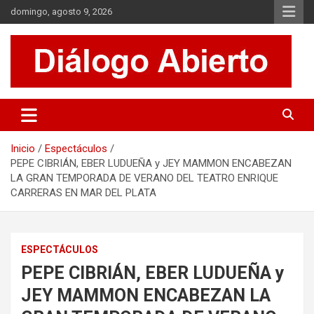
Saltar
domingo, agosto 9, 2026
al
contenido
Es un sitio de interés general que invita a la reflexión y al análisis.
Diálogo Abierto
Se tratan diversos temas de actualidad buscando hacer un
aporte a la sociedad, brindando información relevante de lo que
acontece diariamente.
Inicio
Espectáculos
PEPE CIBRIÁN, EBER LUDUEÑA y JEY MAMMON ENCABEZAN
LA GRAN TEMPORADA DE VERANO DEL TEATRO ENRIQUE
CARRERAS EN MAR DEL PLATA
ESPECTÁCULOS
PEPE CIBRIÁN, EBER LUDUEÑA y
JEY MAMMON ENCABEZAN LA