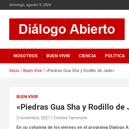
Saltar
domingo, agosto 9, 2026
al
contenido
Es un sitio de interés general que invita a la reflexión y al
Diálogo Abierto
análisis. Se tratan diversos temas de actualidad buscando
hacer un aporte a la sociedad, brindando información relevante
NOSOTROS
BUEN VIVIR
CIENCIA
POLÍTICA
de lo que acontece diariamente.
Inicio
Buen Vivir
«Piedras Gua Sha y Rodillo de Jade»
BUEN VIVIR
«Piedras Gua Sha y Rodillo de
3 noviembre, 2021
Cristina Tammone
En su columna de los viernes en el programa Dialogo Ab