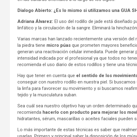
Dialogo Abierto:
¿Es lo mismo si utilizamos una GUA SH
Adriana Álvarez:
El uso del rodillo de jade está diseñado 
linfático y la circulación de la sangre. Eliminará la hinchazó
Varias marcas han lanzado recientemente una versión del rod
la piedra tiene
micro púas
que prometen mayores beneficios
generan una reactivación celular inmediata. Puede genera
intensidad indicada por el profesional ya que todos no ten
recomienda el uso diario de estos rodillos y tiene una técni
Hay que tener en cuenta que
el sentido de los movimient
conseguir con nuestro rodillo en nuestra piel. Si buscamos 
la linfa para favorecer su movimiento y si buscamos reafir
tejido y la musculatura suban.
Sea cuál sea nuestro objetivo hay un orden determinado que
recomienda
hacerlo con producto para mejorar los mov
hidratantes, sérum, mascarillas o aceites faciales pueden se
Lo más importante de estas técnicas es saber que realme
usarlas. Primero y principal saber la disposición de los músc