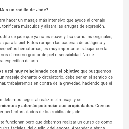
A o un rodillo de Jade?
para hacer un masaje más intensivo que ayude al drenaje
n, tonificará músculos y alisara las arrugas de expresión.
illo de jade que ya no es suave y lisa como las originales,
 para la piel. Estos rompen las cadenas de colágeno y
r pequeños hematomas, es muy importante trabajar con la
emos el mismo grosor de piel o sensibilidad. No se
ca específica de uso.
os está muy relacionado con el objetivo
que busquemos
un masaje drenante o circulatorio, debe ser en el sentido de
mar, trabajaremos en contra de la gravedad, haciendo que el
 debemos seguir al realizar el masaje y se
imientos y además potenciar sus propiedades.
Cremas
r perfectos aliados de los rodillos de jade.
nte funcionan pero que debemos realizar un curso de como
ulos faciales, del cuello y del escote. Aprender a abrir y