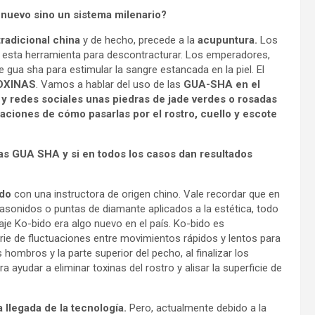
o nuevo sino un sistema milenario?
radicional china
y de hecho, precede a la
acupuntura.
Los
n esta herramienta para descontracturar. Los emperadores,
 gua sha para estimular la sangre estancada en la piel. El
TOXINAS
. Vamos a hablar del uso de las
GUA-SHA en el
s y redes sociales unas piedras de jade verdes o rosadas
aciones de cómo pasarlas por el rostro, cuello y escote
dras GUA SHA
y si en todos los casos dan resultados
ido
con una instructora de origen chino. Vale recordar que en
rasonidos o puntas de diamante aplicados a la estética, todo
je Ko-bido era algo nuevo en el país. Ko-bido es
serie de fluctuaciones entre movimientos rápidos y lentos para
s hombros y la parte superior del pecho, al finalizar los
 ayudar a eliminar toxinas del rostro y alisar la superficie de
llegada de la tecnología.
Pero, actualmente debido a la