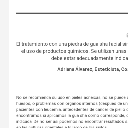
El tratamiento con una piedra de gua sha facial sirv
el uso de productos químicos. Se utilizan unas 
debe estar adecuadamente indicado
Adriana Álvarez, Esteticista, C
No se recomienda su uso en pieles acneicas, no se puede ap
huesos, o problemas con órganos internos (después de un 
pacientes con leucemia, antecedentes de cáncer de piel o qu
encontramos si aplicamos la gua sha como corresponde, co
indicada. De no ser así podemos no encontrar resultados s
en las culturas orientales a lo largo de los siglos.