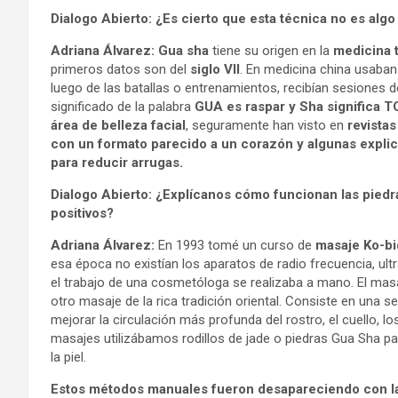
Dialogo Abierto: ¿Es cierto que esta técnica no es alg
Adriana Álvarez: Gua sha
tiene su origen en la
medicina t
primeros datos son del
siglo VII
. En medicina china usaba
luego de las batallas o entrenamientos, recibían sesiones de
significado de la palabra
GUA es raspar y Sha significa 
área de belleza facial
, seguramente han visto en
revista
con un formato parecido a un corazón y algunas explic
para reducir arrugas.
Dialogo Abierto: ¿Explícanos cómo funcionan las pie
positivos?
Adriana Álvarez:
En 1993 tomé un curso de
masaje
Ko-b
esa época no existían los aparatos de radio frecuencia, ult
el trabajo de una cosmetóloga se realizaba a mano. El masa
otro masaje de la rica tradición oriental. Consiste en una 
mejorar la circulación más profunda del rostro, el cuello, lo
masajes utilizábamos rodillos de jade o piedras Gua Sha para
la piel.
Estos métodos manuales fueron desapareciendo con la 