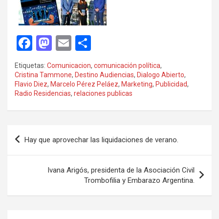
F
M
E
C
a
a
m
o
Etiquetas:
Comunicacion
,
comunicación política
,
ce
st
ail
m
Cristina Tammone
,
Destino Audiencias
,
Dialogo Abierto
,
Flavio Diez
,
Marcelo Pérez Peláez
,
Marketing
,
Publicidad
,
b
o
p
Radio Residencias
,
relaciones publicas
o
d
ar
o
o
tir
Navegación
k
n
Hay que aprovechar las liquidaciones de verano.
de
entradas
Ivana Arigós, presidenta de la Asociación Civil
Trombofilia y Embarazo Argentina.