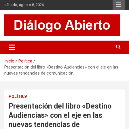
Saltar
sábado, agosto 8, 2026
al
contenido
Es un sitio de interés general que invita a la reflexión y al análisis.
Diálogo Abierto
Se tratan diversos temas de actualidad buscando hacer un
aporte a la sociedad, brindando información relevante de lo que
acontece diariamente.
Inicio
Política
Presentación del libro «Destino Audiencias» con el eje en las
nuevas tendencias de comunicación.
POLÍTICA
Presentación del libro «Destino
Audiencias» con el eje en las
nuevas tendencias de