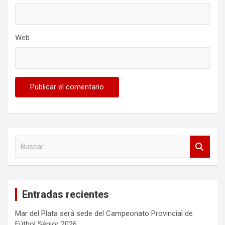
Web
B
u
s
c
a
Entradas recientes
r
Mar del Plata será sede del Campeonato Provincial de
Fútbol Sénior 2026