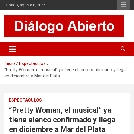
Saltar
sábado, agosto 8, 2026
al
contenido
Es un sitio de interés general que invita a la reflexión y al análisis.
Diálogo Abierto
Se tratan diversos temas de actualidad buscando hacer un
aporte a la sociedad, brindando información relevante de lo que
acontece diariamente.
Inicio
Espectáculos
“Pretty Woman, el musical” ya tiene elenco confirmado y llega
en diciembre a Mar del Plata
ESPECTÁCULOS
“Pretty Woman, el musical” ya
tiene elenco confirmado y llega
en diciembre a Mar del Plata