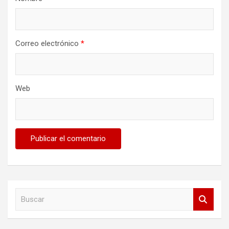
Correo electrónico
*
Web
B
u
s
c