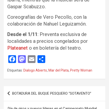
Gaspar Scabuzzo.
Coreografías de Vero Pecollo, con la
colaboración de Nahuel Leguizamón.
Desde el 1/11
: Preventa exclusiva de
localidades a precios congelados por
Plateanet
o en boletería del teatro.
F
M
E
C
a
a
m
o
Etiquetas:
Dialogo Abierto
,
Mar del Plata
,
Pretty Woman
ce
st
ail
m
b
o
p
o
d
ar
Navegación
BOTADURA DEL BUQUE PESQUERO “SOTAVENTO”
o
o
tir
de
k
n
entradas
Día de giros y nuevos líderes en el Campeonato Mundial