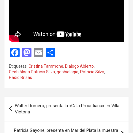
F
M
E
C
a
a
m
o
Etiquetas:
Cristina Tammone
,
Dialogo Abierto
,
ce
st
ail
m
Geobióloga Patricia Silva
,
geobiologia
,
Patricia Silva
,
Radio Brisas
b
o
p
o
d
ar
o
o
tir
Navegación
Walter Romero, presenta la «Gala Proustiana» en Villa
k
n
de
Victoria
entradas
Patricia Gayone, presenta en Mar del Plata la muestra