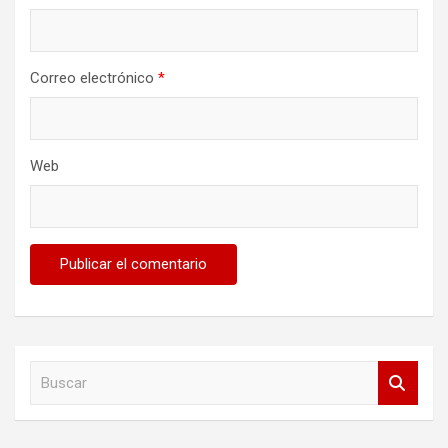
Correo electrónico
*
Web
B
u
s
c