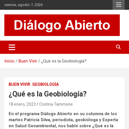
Saltar
viernes, agosto 7, 2026
al
contenido
Es un sitio de interés general que invita a la reflexión y al análisis.
Diálogo Abierto
Se tratan diversos temas de actualidad buscando hacer un
aporte a la sociedad, brindando información relevante de lo que
acontece diariamente.
Inicio
Buen Vivir
¿Qué es la Geobiología?
BUEN VIVIR
GEOBIOLOGÍA
¿Qué es la Geobiología?
18 enero, 2023
Cristina Tammone
En el programa Diálogo Abierto en su columna de los
martes Patricia Silva, periodista, geobióloga y Experta
en Salud Geoambiental, nos habló sobre ¿Qué es la